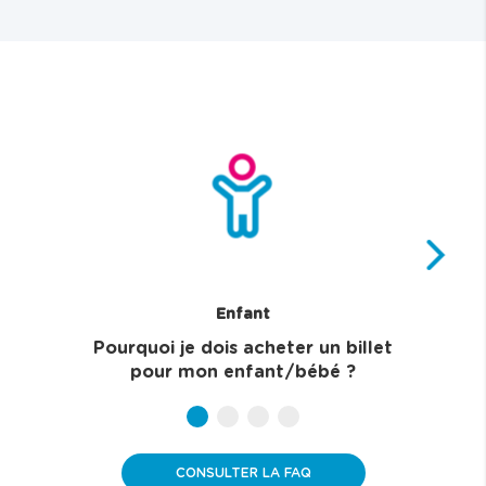
Enfant
Pourquoi je dois acheter un billet
Q
pour mon enfant/bébé ?
b
b
b
b
u
u
u
u
t
t
t
t
CONSULTER LA FAQ