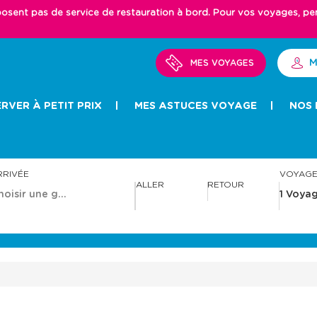
ent pas de service de restauration à bord. Pour vos voyages, pense
M
MES VOYAGES
RVER À PETIT PRIX
MES ASTUCES VOYAGE
NOS 
RRIVÉE
VOYAG
ALLER
RETOUR
A
A
v
v
a
a
n
n
c
c
e
e
r
r
a
a
v
v