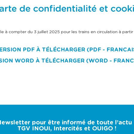
e
e
c
c
rte de confidentialité et cook
l
l
a
a
t
t
o
o
u
u
le à compter du 3 juillet 2025 pour les trains en circulation à parti
c
c
h
h
e
e
t
t
ERSION PDF À TÉLÉCHARGER (PDF - FRANCAI
a
a
b
b
SION WORD À TÉLÉCHARGER (WORD - FRANC
u
u
l
l
a
a
t
t
i
i
o
o
n
n
p
p
o
o
u
u
r
r
c
c
o
o
 Newsletter pour être informé de toute l’act
n
n
TGV INOUI, Intercités et OUIGO !
s
s