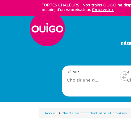
Aller
FORTES CHALEURS : Nos trains OUIGO ne dispos
au
besoin, d'un vaporisateur.
En savoir +
contenu
principal
Main
RÉSE
navigation
DÉPART
A
Accueil
Charte de confidentialité et cookies