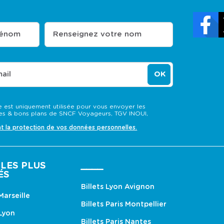
u
u
l
l
t
t
e
e
r
r
rénom
Renseignez votre nom
l
l
e
e
c
c
a
a
l
l
ail
OK
e
e
n
n
d
d
r
r
 est uniquement utilisée pour vous envoyer les
i
i
s & bons plans de SNCF Voyageurs, TGV INOUI,
e
e
r
r
nt la protection de vos données personnelles.
d
d
e
e
s
s
p
p
LES PLUS
____
r
r
ÉS
i
i
x
x
Billets Lyon Avignon
e
e
 Marseille
t
t
Billets Paris Montpellier
s
s
 Lyon
é
é
Billets Paris Nantes