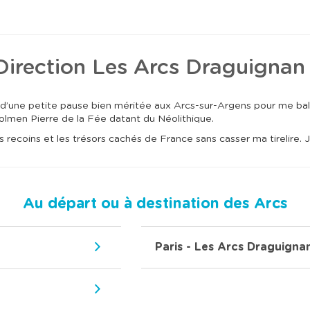
l
l
e
e
c
c
t
t
i
i
o
o
Direction Les Arcs Draguignan 
n
n
n
n
e
e
r
r
d’une petite pause bien méritée aux Arcs-sur-Argens pour me bala
u
u
olmen Pierre de la Fée datant du Néolithique.
n
n
e
e
recoins et les trésors cachés de France sans casser ma tirelire. J
d
d
a
a
t
t
e
e
.
.
Au départ ou à destination des Arcs
Paris - Les Arcs Draguigna