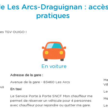
e
e
c
c
Les Arcs-Draguignan : accès, 
l
l
a
a
pratiques
t
t
o
o
u
u
c
c
h
h
 les TGV OUIGO !
e
e
t
t
a
a
I
I
b
b
m
m
u
u
a
a
l
l
g
g
a
a
t
t
e
e
i
i
En voiture
o
o
n
n
Adresse de la gare :
p
p
Ma
o
o
Avenue de la gare - 83460 Les Arcs
Vil
u
u
bus
r
r
En taxi
Le
c
c
Le Service Porte à Porte SNCF Mon chauffeur me
o
o
Me
n
n
permet de réserver un véhicule pour 4 personnes
s
s
avec chauffeur pour rejoindre ou quitter ma gare.
Le