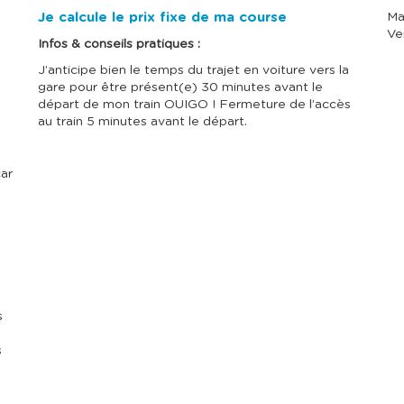
u
u
l
l
Je calcule le prix fixe de ma course
Ma
t
t
Ve
e
e
Infos & conseils pratiques :
r
r
J’anticipe bien le temps du trajet en voiture vers la
l
l
e
e
gare pour être présent(e) 30 minutes avant le
c
c
départ de mon train OUIGO ! Fermeture de l’accès
a
a
au train 5 minutes avant le départ.
l
l
e
e
n
n
d
d
ar
r
r
i
i
e
e
r
r
d
d
e
e
s
s
p
p
r
r
s
i
i
x
x
e
e
s
t
t
s
s
é
é