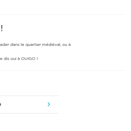
!
der dans le quartier médiéval, ou à
e dis oui à OUIGO !
n