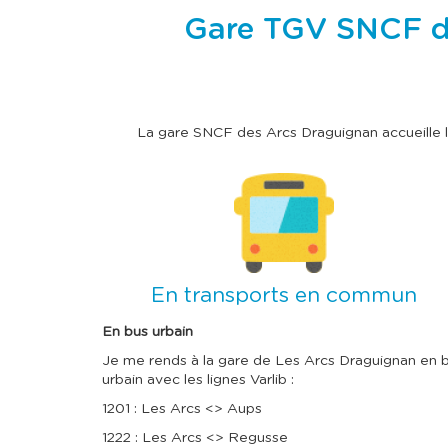
Gare TGV SNCF de 
La gare SNCF des Arcs Draguignan accueille
I
m
a
g
e
En transports en commun
En bus urbain
Je me rends à la gare de Les Arcs Draguignan en 
urbain avec les lignes Varlib :
1201 : Les Arcs <> Aups
1222 : Les Arcs <> Regusse