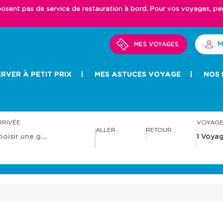
ent pas de service de restauration à bord. Pour vos voyages, pense
M
MES VOYAGES
RVER À PETIT PRIX
MES ASTUCES VOYAGE
NOS 
RRIVÉE
VOYAG
ALLER
RETOUR
A
A
v
v
a
a
n
n
c
c
e
e
r
r
a
a
v
v