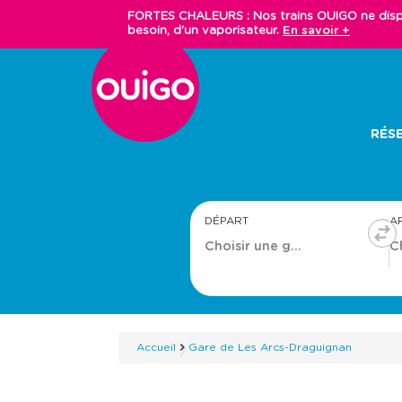
Aller
FORTES CHALEURS : Nos trains OUIGO ne dispos
au
besoin, d'un vaporisateur.
En savoir +
contenu
principal
Main
RÉSE
navigation
DÉPART
A
Accueil
Gare de Les Arcs-Draguignan