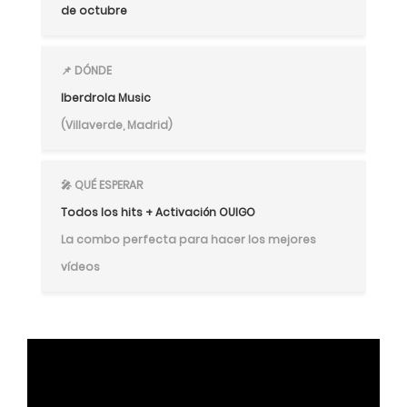
de octubre
📌 DÓNDE
Iberdrola Music
(Villaverde, Madrid)
🎤 QUÉ ESPERAR
Todos los hits + Activación OUIGO
La combo perfecta para hacer los mejores 
vídeos