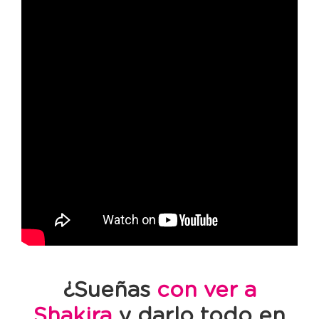
¿Sueñas
con ver a
Shakira
y darlo todo en