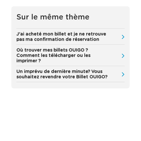
'
a
ff
Sur le même thème
i
c
h
J'ai acheté mon billet et je ne retrouve
e
pas ma confirmation de réservation
n
t
Où trouver mes billets OUIGO ?
a
Comment les télécharger ou les
imprimer ?
u
t
Un imprévu de dernière minute? Vous
o
souhaitez revendre votre Billet OUIGO?
m
a
t
i
q
u
e
m
e
n
t