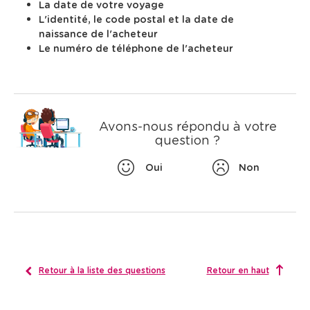
l
l
La date de votre voyage
c
e
e
e
L'identité, le code postal et la date de
h
d
c
c
naissance de l'acheteur
e
t
t
e
i
i
Le numéro de téléphone
de l'acheteur
r
l
o
o
c
a
n
n
h
q
n
n
e
u
e
e
,
e
r
r
u
u
d
s
Avons-nous répondu à votre
n
n
e
t
e
e
question ?
s
i
d
d
s
o
a
a
Oui
Non
u
n
t
t
e
e
g
.
.
.
g
e
s
t
i
o
Retour à la liste des questions
Retour en haut
n
s
s