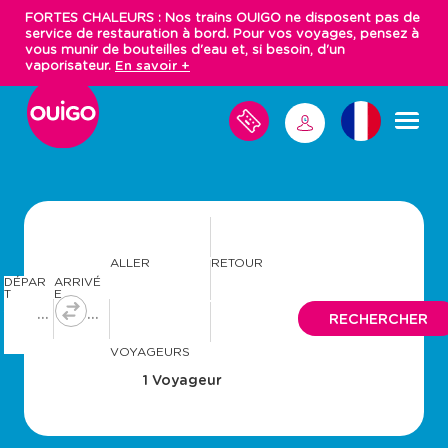
Aller
FORTES CHALEURS : Nos trains OUIGO ne disposent pas de
au
service de restauration à bord. Pour vos voyages, pensez à
contenu
vous munir de bouteilles d'eau et, si besoin, d'un
principal
vaporisateur.
En savoir +
M
M
E
S
E
V
C
O
O
Y
N
A
N
G
E
E
S
C
ALLER
RETOUR
T
DÉPAR
ARRIVÉ
E
T
E
R
A
A
RECHERCHER
v
v
a
a
VOYAGEURS
n
n
c
c
e
e
r
r
a
a
v
v