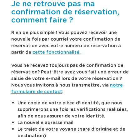
u
u
e
e
Je ne retrouve pas ma
l
l
s
r
t
t
confirmation de réservation,
v
s
e
e
comment faire ?
a
l
r
r
l
a
l
l
e
e
e
d
Rien de plus simple ! Vous pouvez recevoir une
c
c
u
e
nouvelle fois par courriel votre confirmation de
a
a
r
s
réservation avec votre numéro de réservation à
l
l
s
c
e
e
partir de
cette fonctionnalité.
d
r
n
n
a
d
d
i
Vous ne recevez toujours pas de confirmation de
r
r
n
p
i
i
réservation? Peut-être avez vous fait une erreur de
s
t
e
e
saisie de votre e-mail lors de votre réservation ?
l
i
r
r
Nous vous invitons à nous transmettre, via
notre
a
o
d
d
b
n
e
e
formulaire de contact
:
s
s
a
d
p
p
Une copie de votre pièce d’identité, que nous
r
é
r
r
r
t
supprimerons une fois les vérifications réalisées,
i
i
e
a
afin de nous assurer de votre identité.
x
x
d
i
e
e
La nouvelle adresse mail
t
t
e
l
Le trajet de votre voyage (gare d'origine et de
s
s
r
l
destination)
é
é
e
é