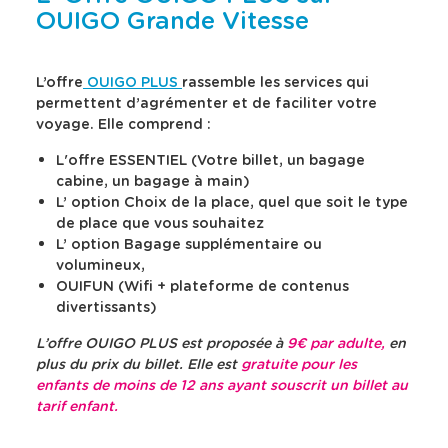
u
u
e
e
OUIGO Grande Vitesse
l
l
s
r
t
t
v
s
e
e
a
l
r
r
L’offre
OUIGO PLUS
rassemble les services qui
l
a
l
l
e
e
e
d
permettent d’agrémenter et de faciliter votre
c
c
u
e
voyage. Elle comprend :
a
a
r
s
l
l
s
c
L'offre ESSENTIEL (Votre billet, un bagage
e
e
d
r
n
n
cabine, un bagage à main)
a
d
d
i
L’ option Choix de la place, quel que soit le type
r
r
n
p
de place que vous souhaitez
i
i
s
t
L’ option Bagage supplémentaire ou
e
e
l
i
r
r
volumineux,
a
o
d
d
OUIFUN (Wifi + plateforme de contenus
b
n
e
e
divertissants)
s
s
a
d
p
p
r
é
r
r
L’offre OUIGO PLUS est proposée à
9
€ par adulte,
en
r
t
i
i
plus du prix du billet. Elle est
gratuite
pour les
e
a
x
x
enfants de moins de 12 ans ayant souscrit un billet au
d
i
e
e
t
t
e
l
tarif enfant
.
s
s
r
l
é
é
e
é