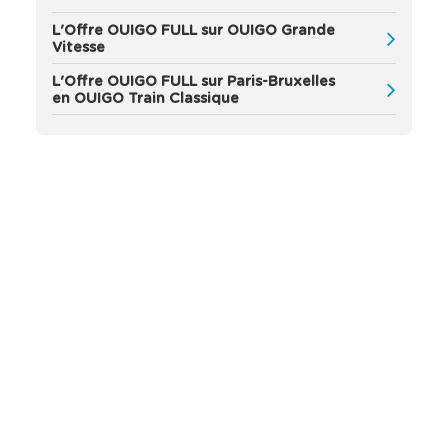
'
a
L'Offre OUIGO FULL sur OUIGO Grande
ff
Vitesse
i
c
L'Offre OUIGO FULL sur Paris-Bruxelles
en OUIGO Train Classique
h
e
n
t
a
u
t
o
m
a
t
i
q
u
e
m
e
n
t