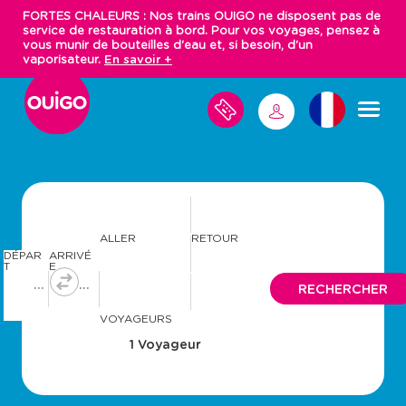
Aller
FORTES CHALEURS : Nos trains OUIGO ne disposent pas de
au
service de restauration à bord. Pour vos voyages, pensez à
contenu
vous munir de bouteilles d'eau et, si besoin, d'un
principal
vaporisateur.
En savoir +
M
M
E
S
E
V
C
O
O
Y
N
A
N
G
E
E
S
C
ALLER
RETOUR
T
DÉPAR
ARRIVÉ
E
T
E
R
A
A
RECHERCHER
v
v
a
a
VOYAGEURS
n
n
c
c
e
e
r
r
a
a
v
v