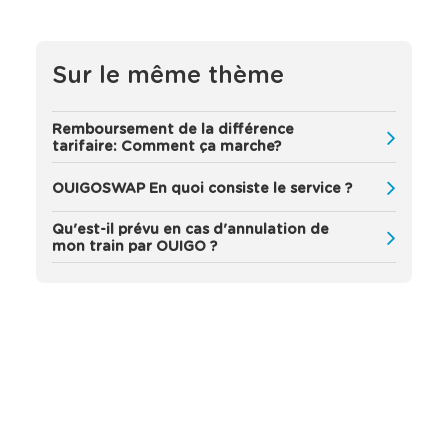
'
a
ff
i
Sur le même thème
c
h
e
Remboursement de la différence
n
tarifaire: Comment ça marche?
t
a
OUIGOSWAP En quoi consiste le service ?
u
t
Qu'est-il prévu en cas d'annulation de
o
mon train par OUIGO ?
m
a
t
i
q
u
e
m
e
n
t