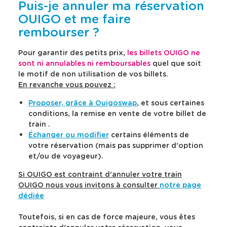
u
u
e
e
Puis-je annuler ma réservation
l
l
s
r
t
t
OUIGO et me faire
v
s
e
e
rembourser ?
a
l
r
r
l
a
l
l
e
e
e
d
Pour garantir des petits prix,
les billets OUIGO ne
c
c
u
e
sont ni annulables ni remboursables
quel que soit
a
a
r
s
le motif de non utilisation
de vos billets.
l
l
s
c
e
e
En revanche vous pouvez :
d
r
n
n
a
d
d
i
Proposer, grâce à Ouigoswap
, et sous certaines
r
r
n
p
conditions, la remise en vente de votre billet de
i
i
s
t
e
e
train .
l
i
r
r
Échanger ou modifier
certains éléments de
a
o
d
d
votre réservation (mais pas supprimer d'option
b
n
e
e
et/ou de voyageur).
s
s
a
d
p
p
r
é
r
r
Si OUIGO est contraint d'annuler votre train
r
t
i
i
OUIGO nous vous invitons à consulter
notre page
e
a
x
x
dédiée
d
i
e
e
t
t
e
l
s
s
r
l
Toutefois, si en cas de force majeure, vous êtes
é
é
e
é