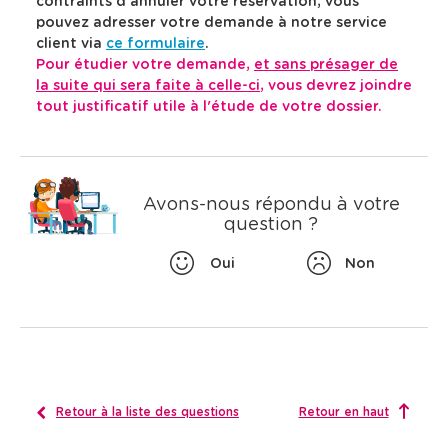
contraints d'annuler votre réservation, v
ous
l
l
c
e
e
e
pouvez adresser
votre demande à notre service
h
d
c
c
client via
ce formulaire
.
e
t
t
e
Pour étudier votre demande,
et sans présager de
i
i
r
l
o
o
la suite qui sera faite à celle-ci
, vous devrez joindre
c
a
n
n
tout justificatif utile à l'étude de votre dossier.
h
q
n
n
e
u
e
e
,
e
r
r
u
u
d
s
n
n
e
t
e
e
Avons-nous répondu à votre
s
i
d
d
question ?
s
o
a
a
u
n
t
t
e
e
g
.
Oui
Non
.
.
g
e
s
t
i
o
n
Retour à la liste des questions
Retour en haut
s
s