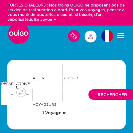
Aller
FORTES CHALEURS : Nos trains OUIGO ne disposent pas de
au
service de restauration à bord. Pour vos voyages, pensez à
contenu
vous munir de bouteilles d'eau et, si besoin, d'un
principal
vaporisateur.
En savoir +
M
M
E
S
E
V
C
O
O
Y
N
A
N
G
E
E
S
C
ALLER
RETOUR
T
DÉPAR
ARRIVÉ
E
T
E
R
A
A
RECHERCHER
v
v
a
a
VOYAGEURS
n
n
c
c
e
e
r
r
a
a
v
v