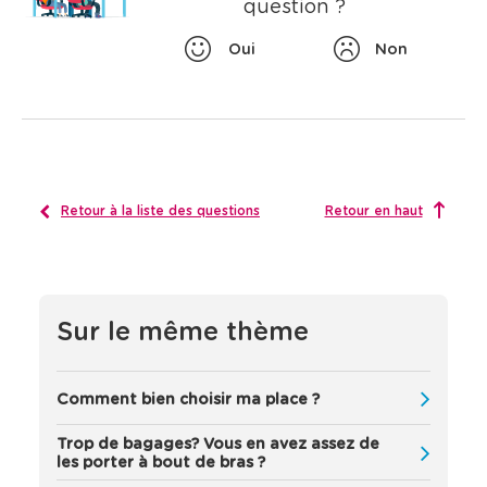
question ?
'
a
ff
Oui
Non
i
c
h
e
n
t
a
u
Retour à la liste des questions
Retour en haut
t
o
m
a
t
Sur le même thème
i
q
u
e
Comment bien choisir ma place ?
m
e
Trop de bagages? Vous en avez assez de
n
les porter à bout de bras ?
t