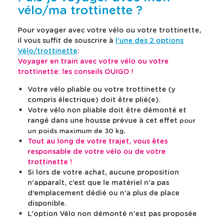
u
u
e
e
vélo/ma trottinette ?
l
l
s
r
t
t
v
s
e
e
Pour voyager avec votre vélo ou votre trottinette,
a
l
r
r
il vous suffit de souscrire à
l'une des 2 options
l
a
l
l
e
e
e
d
Vélo/trottinette
:
c
c
u
e
Voyager en train avec votre vélo ou votre
a
a
r
s
trottinette: les conseils OUIGO !
l
l
s
c
e
e
d
r
n
n
Votre vélo pliable ou votre trottinette (y
a
d
d
i
compris électrique) doit être plié(e).
r
r
n
p
Votre vélo non pliable doit être démonté et
i
i
s
t
rangé dans une housse prévue à cet effet
e
e
pour
l
i
r
r
.
un poids maximum de 30 kg
a
o
d
d
Tout au long de votre trajet, vous êtes
b
n
e
e
responsable de votre vélo ou de votre
s
s
a
d
p
p
trottinette !
r
é
r
r
r
t
Si lors de votre achat, aucune proposition
i
i
e
a
n’apparaît, c’est que le matériel n'a pas
x
x
d
i
e
e
d’emplacement dédié ou n'a plus de place
t
t
e
l
disponible.
s
s
r
l
L'option Vélo non démonté n'est pas proposée
é
é
e
é