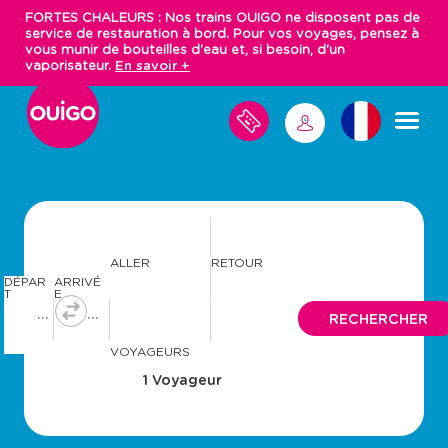
Aller
FORTES CHALEURS : Nos trains OUIGO ne disposent pas de
au
service de restauration à bord. Pour vos voyages, pensez à
contenu
vous munir de bouteilles d'eau et, si besoin, d'un
principal
vaporisateur.
En savoir +
M
M
E
S
E
V
C
O
O
Y
N
A
N
G
E
E
S
C
ALLER
RETOUR
T
DÉPAR
ARRIVÉ
E
T
E
R
A
A
RECHERCHER
v
v
a
a
VOYAGEURS
n
n
c
c
e
e
r
r
a
a
v
v