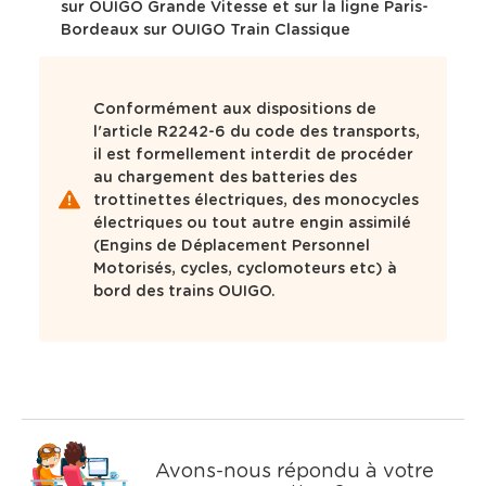
l
l
sur OUIGO Grande Vitesse et sur la ligne Paris-
c
e
e
e
Bordeaux sur OUIGO Train Classique
h
d
c
c
e
t
t
e
i
i
r
l
o
o
c
a
Conformément aux dispositions de
n
n
h
q
n
n
l'article R2242-6 du code des transports,
e
u
e
e
il est formellement interdit de procéder
,
e
r
r
au chargement des batteries des
u
u
d
s
n
n
trottinettes électriques, des monocycles
e
t
e
e
s
i
électriques ou tout autre engin assimilé
d
d
s
o
(Engins de Déplacement Personnel
a
a
u
n
t
t
Motorisés, cycles, cyclomoteurs etc) à
e
e
g
.
bord des trains OUIGO.
.
.
g
e
s
t
i
o
n
s
Avons-nous répondu à votre
s