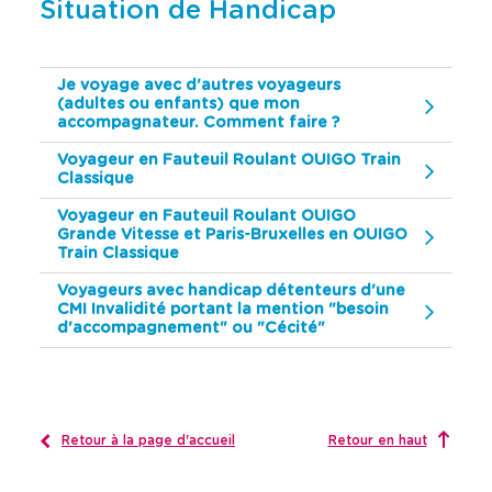
u
u
e
a
Situation de Handicap
l
l
s
v
t
t
v
e
e
e
a
z
r
r
Je voyage avec d'autres voyageurs
l
s
l
l
(adultes ou enfants) que mon
e
e
e
é
accompagnateur. Comment faire ?
c
c
u
l
a
a
r
e
l
l
Voyageur en Fauteuil Roulant OUIGO Train
s
c
e
e
Classique
d
t
n
n
a
d
d
i
Voyageur en Fauteuil Roulant OUIGO
r
r
n
o
Grande Vitesse et Paris-Bruxelles en OUIGO
i
i
Train Classique
s
n
e
e
l
n
r
r
Voyageurs avec handicap détenteurs d'une
a
é
d
d
CMI Invalidité portant la mention "besoin
b
e
e
e
d'accompagnement" ou "Cécité"
s
s
a
s
p
p
r
o
r
r
r
n
i
i
e
t
x
x
d
é
e
e
Retour à la page d'accueil
Retour en haut
t
t
e
t
s
s
r
é
é
é
e
c