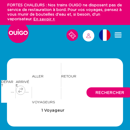
Aller
FORTES CHALEURS : Nos trains OUIGO ne disposent pas de
au
service de restauration à bord. Pour vos voyages, pensez à
contenu
vous munir de bouteilles d'eau et, si besoin, d'un
principal
vaporisateur.
En savoir +
M
M
E
S
E
V
C
O
O
Y
N
A
N
G
E
E
S
C
ALLER
RETOUR
T
DÉPAR
ARRIVÉ
E
T
E
R
A
A
RECHERCHER
v
v
a
a
VOYAGEURS
n
n
c
c
e
e
r
r
a
a
v
v