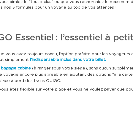
l
l
us aimiez le "tout inclus" ou que vous recherchiez le maximum de c
e
e
 nos 3 formules pour un voyage au top de vos attentes !
c
c
t
t
i
i
o
o
n
n
n
n
O Essentiel : l’essentiel à petit
e
e
r
r
u
u
n
n
vous avez toujours connu, l’option parfaite pour les voyageurs qui
e
e
tout simplement
l'indispensable inclus dans votre billet.
d
d
a
a
n
bagage cabine
(à ranger sous votre siège), sans aucun supplément 
t
t
re voyage encore plus agréable en ajoutant des options "à la carte"
e
e
.
.
 place à bord des trains OUIGO.
ous êtes flexible sur votre place et vous ne voulez payer que po