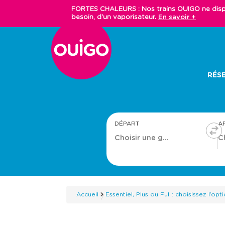
Aller
FORTES CHALEURS : Nos trains OUIGO ne dispos
au
besoin, d'un vaporisateur.
En savoir +
contenu
principal
Main
RÉSE
navigation
DÉPART
A
Accueil
Essentiel, Plus ou Full : choisissez l’o