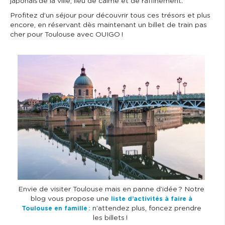
japonais de la ville, lieu de calme et de raffinement.
Profitez d’un séjour pour découvrir tous ces trésors et plus
encore, en réservant dès maintenant un billet de train pas
cher pour Toulouse avec OUIGO !
I
m
a
g
e
Envie de visiter Toulouse mais en panne d’idée ? Notre
blog vous propose une
liste d’activités à faire à
n’attendez plus, foncez prendre
Toulouse en famille :
les billets !