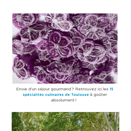
I
m
a
g
e
Envie d’un séjour gourmand ? Retrouvez ici les
15
à goûter
spécialités culinaires de Toulouse
absolument !
I
m
a