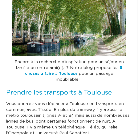
g
e
Encore à la recherche d’inspiration pour un séjour en
famille ou entre ami(e)s ? Notre blog propose les
5
pour un passage
choses à faire à Toulouse
inoubliable !
Prendre les transports à Toulouse
Vous pourrez vous déplacer à Toulouse en transports en
commun, avec Tisséo. En plus du tramway, il y a aussi le
métro toulousain (lignes A et B) mais aussi de nombreuses
lignes de bus, dont certaines fonctionnent de nuit. À
Toulouse, il y a même un téléphérique : Téléo, qui relie
l’Oncopole et l’université Paul Sabatier !