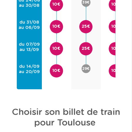
du 24/08
39€
10€
10€
au 30/08
du 31/08
10€
25€
10€
au 06/09
du 07/09
10€
25€
10€
au 13/09
du 14/09
29€
10€
10€
au 20/09
Choisir son billet de train
pour Toulouse