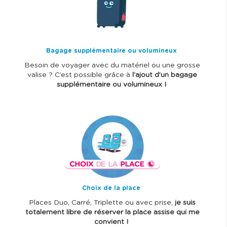
a
g
e
Bagage supplémentaire ou volumineux
Besoin de voyager avec du matériel ou une grosse
valise ? C’est possible grâce à
l’ajout d’un bagage
supplémentaire ou volumineux !
I
m
a
g
e
Choix de la place
Places Duo, Carré, Triplette ou avec prise,
je suis
totalement libre de réserver la place assise qui me
convient !