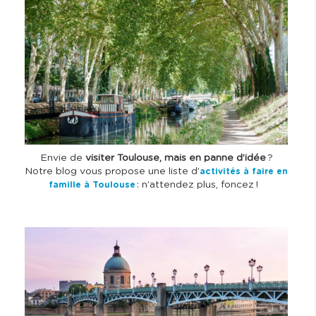
a
g
e
Envie de
visiter Toulouse, mais en panne d’idée
?
Notre blog vous propose une liste d’
activités à faire en
: n’attendez plus, foncez !
famille à Toulouse
I
m
a
g
e