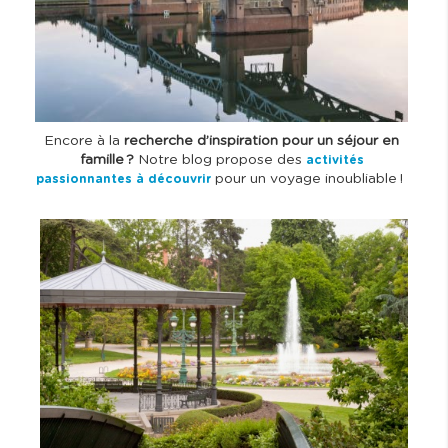
Encore à la
recherche d’inspiration pour un séjour en
famille ?
Notre blog propose des
activités
pour un voyage inoubliable !
passionnantes à découvrir
I
m
a
g
e