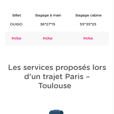
Billet
Bagage à main
Bagage cabine
OUIGO
36*27*15
55*35*25
Inclus
Inclus
Inclus
Les services proposés lors
d’un trajet Paris –
Toulouse
I
m