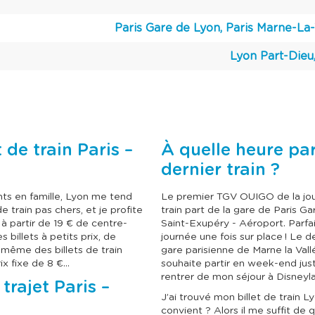
l
l
e
e
c
c
Paris Gare de Lyon, Paris Marne-La
t
t
i
i
Lyon Part-Dieu
o
o
n
n
n
n
e
e
r
r
u
u
n
n
e
e
d
d
de train Paris –
À quelle heure par
a
a
dernier train ?
t
t
e
e
.
.
ts en famille, Lyon me tend
Le premier TGV OUIGO de la jour
e train pas chers, et je profite
train part de la gare de Paris G
à partir de 19 € de centre-
Saint-Exupéry - Aéroport. Parfai
 billets à petits prix, de
journée une fois sur place ! Le d
 même des billets de train
gare parisienne de Marne la Vallée
rix fixe de 8 €…
souhaite partir en week-end jus
rentrer de mon séjour à Disneyl
trajet Paris –
J’ai trouvé mon billet de train Ly
convient ? Alors il me suffit de 