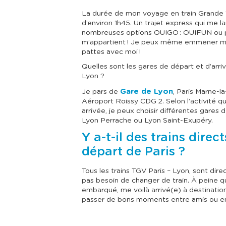
La durée de mon voyage en train Grande V
d’environ 1h45. Un trajet express qui me l
nombreuses options OUIGO : OUIFUN ou pla
m’appartient ! Je peux même emmener 
pattes avec moi !
Quelles sont les gares de départ et d’arri
Lyon ?
Gare de Lyon
Je pars de
, Paris Marne-l
Aéroport Roissy CDG 2. Selon l’activité qu
arrivée, je peux choisir différentes gares 
Lyon Perrache ou Lyon Saint-Exupéry.
Y a-t-il des trains dire
départ de Paris ?
Tous les trains TGV Paris – Lyon, sont direc
pas besoin de changer de train. À peine q
embarqué, me voilà arrivé(e) à destination e
passer de bons moments entre amis ou en