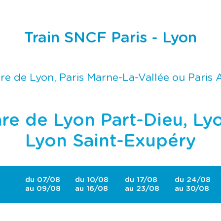
e
e
c
c
l
l
a
a
t
t
Train SNCF Paris - Lyon
o
o
u
u
c
c
h
h
e
e
re de Lyon, Paris Marne-La-Vallée ou Paris
t
t
a
a
b
b
u
u
l
l
are de Lyon Part-Dieu, L
a
a
t
t
i
i
Lyon Saint-Exupéry
o
o
n
n
p
p
o
o
u
u
du 07/08
du 10/08
du 17/08
du 24/08
r
r
au 09/08
au 16/08
au 23/08
au 30/08
c
c
o
o
n
n
s
s