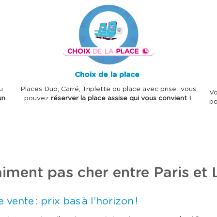
I
I
m
m
a
a
g
g
e
e
Choix de la place
u
Places Duo, Carré, Triplette ou place avec prise : vous
Vo
un
pouvez
réserver la place assise qui vous convient !
po
raiment pas cher entre Paris et
 vente : prix bas à l’horizon !