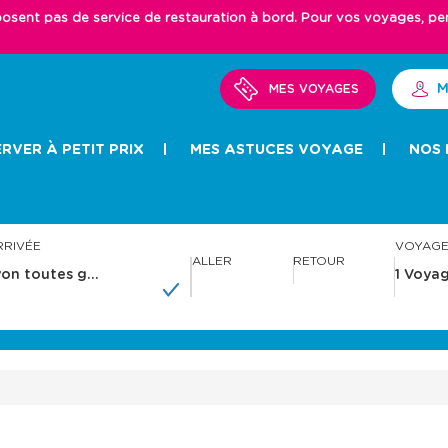
ent pas de service de restauration à bord. Pour vos voyages, pense
M
MES VOYAGES
RVER À PETIT PRIX
MES ASTUCES VOYAGE
NOS 
RRIVÉE
VOYAG
ALLER
RETOUR
A
A
v
v
a
a
n
n
c
c
e
e
r
r
a
a
v
v