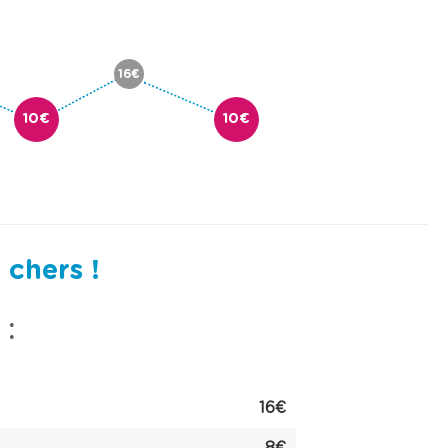
16€
10€
10€
 chers !
 :
16€