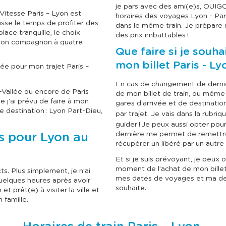
je pars avec des ami(e)s, OUIG
itesse Paris – Lyon est
horaires des voyages Lyon - Pari
aisse le temps de profiter des
dans le même train. Je prépar
ce tranquille, le choix
des prix imbattables !
mon compagnon à quatre
Que faire si je souha
mon billet Paris - Ly
vée pour mon trajet Paris –
En cas de changement de dernièr
a-Vallée ou encore de Paris
de mon billet de train, ou même 
e j’ai prévu de faire à mon
gares d’arrivée et de destinati
de destination : Lyon Part-Dieu,
par trajet. Je vais dans la rubriq
guider ! Je peux aussi opter pou
dernière me permet de remettre 
cts pour Lyon au
récupérer un libéré par un autr
Et si je suis prévoyant, je peux 
moment de l’achat de mon bille
ts. Plus simplement, je n’ai
mes dates de voyages et ma dest
uelques heures après avoir
souhaite.
t prêt(e) à visiter la ville et
 famille.