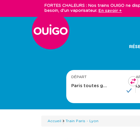
Aller
FORTES CHALEURS : Nos trains OUIGO ne dispos
au
besoin, d'un vaporisateur.
En savoir +
contenu
principal
Main
RÉSE
navigation
DÉPART
A
Accueil
Train Paris - Lyon