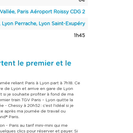
8€
-Vallée, Paris Aéroport Roissy CDG 2
, Lyon Perrache, Lyon Saint-Exupéry
1h45
tent le premier et le
née reliant Paris à Lyon part à 7h18. Ce
are de Lyon et arrive en gare de Lyon
t si je souhaite profiter à fond de ma
ernier train TGV Paris – Lyon quitte la
 - Chessy à 20h52 : c’est l’idéal si je
te après ma journée de travail ou
and® Paris.
on - Paris au tarif mini-mini qui me
quelques clics pour réserver et payer. Si