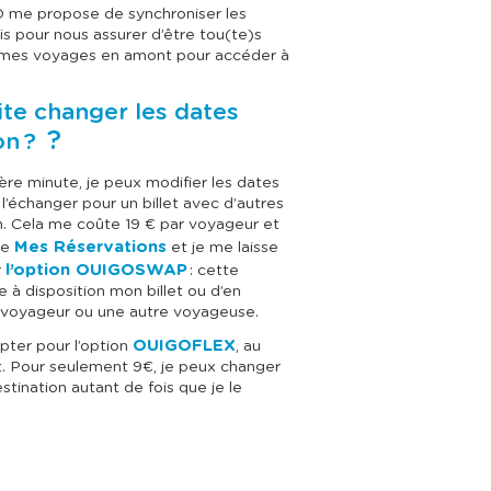
O me propose de synchroniser les
s pour nous assurer d’être tou(te)s
e mes voyages en amont pour accéder à
ite changer les dates
?
on ?
e minute, je peux modifier les dates
l’échanger pour un billet avec d’autres
on. Cela me coûte 19 € par voyageur et
Mes Réservations
ue
et je me laisse
l’option OUIGOSWAP
r
: cette
à disposition mon billet ou d’en
e voyageur ou une autre voyageuse.
OUIGOFLEX
opter pour l’option
, au
t. Pour seulement 9€, je peux changer
ination autant de fois que je le