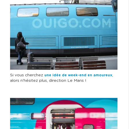
I
m
a
g
e
Si vous cherchez
,
une idée de week-end en amoureux
alors n’hésitez plus, direction Le Mans !
I
m
a
g
e