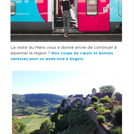
La visite du Mans vous a donné envie de continuer à
arpenter la région ?
Nos coups de cœurs et bonnes
.
adresses pour un week-end à Angers
I
m
a
g
e