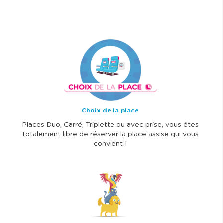
I
m
a
g
e
Choix de la place
Places Duo, Carré, Triplette ou avec prise, vous êtes
totalement libre de réserver la place assise qui vous
convient !
I
m
a
g
e