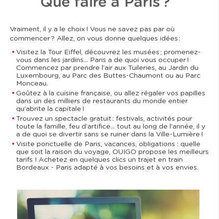
Que faire à Paris ?
Vraiment, il y a le choix ! Vous ne savez pas par où
commencer ? Allez, on vous donne quelques idées :
Visitez la Tour Eiffel, découvrez les musées ; promenez-
vous dans les jardins… Paris a de quoi vous occuper !
Commencez par prendre l’air aux Tuileries, au Jardin du
Luxembourg, au Parc des Buttes-Chaumont ou au Parc
Monceau.
Goûtez à la cuisine française, ou allez régaler vos papilles
dans un des milliers de restaurants du monde entier
qu’abrite la capitale !
Trouvez un spectacle gratuit : festivals, activités pour
toute la famille, feu d’artifice… tout au long de l’année, il y
a de quoi se divertir sans se ruiner dans la Ville-Lumière !
Visite ponctuelle de Paris, vacances, obligations : quelle
que soit la raison du voyage, OUIGO propose les meilleurs
tarifs ! Achetez en quelques clics un trajet en train
Bordeaux - Paris adapté à vos besoins et à vos envies.
I
m
a