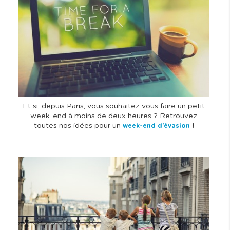
g
e
Et si, depuis Paris, vous souhaitez vous faire un petit
week-end à moins de deux heures ? Retrouvez
toutes nos idées pour un
!
week-end d'évasion
I
m
a
g
e