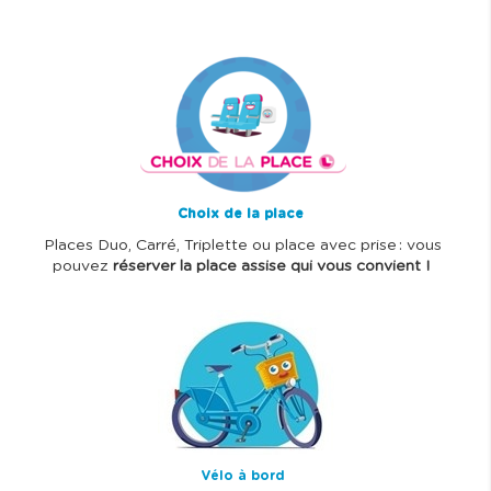
I
m
a
g
e
Choix de la place
Places Duo, Carré, Triplette ou place avec prise : vous
pouvez
réserver la place assise qui vous convient !
I
m
a
g
e
Vélo à bord