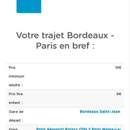
Votre trajet Bordeaux -
Paris en bref :
Prix
19€
minimum
adulte :
Prix fixe
8€
enfant :
Gare de
Bordeaux Saint-Jean
départ :
Gare
Paris Aéroport Roissy CDG 2
Paris Marne-La-