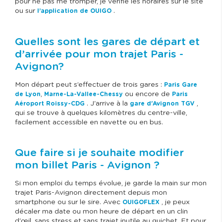
pour ne pas me tromper, je vérifie les horaires sur le site
ou sur
.
l’application de OUIGO
Quelles sont les gares de départ et
d’arrivée pour mon trajet Paris -
Avignon?
Mon départ peut s’effectuer de trois gares :
Paris Gare
,
ou encore de
de Lyon
Marne-La-Vallee-Chessy
Paris
. J'arrive à la
,
Aéroport Roissy-CDG
gare d'Avignon TGV
qui se trouve à quelques kilomètres du centre-ville,
facilement accessible en navette ou en bus.
Que faire si je souhaite modifier
mon billet Paris - Avignon ?
Si mon emploi du temps évolue, je garde la main sur mon
trajet Paris-Avignon directement depuis mon
smartphone ou sur le sire. Avec
, je peux
OUIGOFLEX
décaler ma date ou mon heure de départ en un clin
d'œil, sans stress et sans trajet inutile au guichet. Et pour