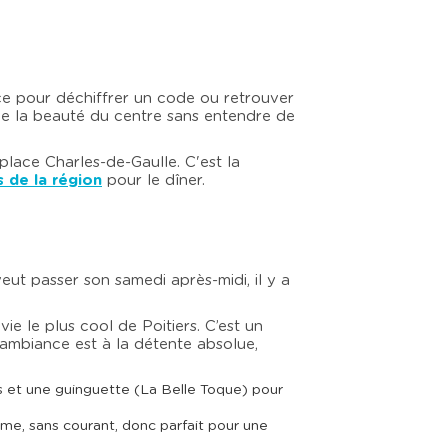
ace pour déchiffrer un code ou retrouver
 de la beauté du centre sans entendre de
place Charles-de-Gaulle. C'est la
s de la région
pour le dîner.
eut passer son samedi après-midi, il y a
ie le plus cool de Poitiers. C’est un
l’ambiance est à la détente absolue,
s et une guinguette (La Belle Toque) pour
alme, sans courant, donc parfait pour une