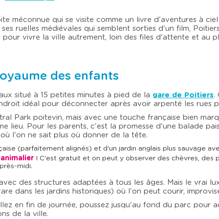
u
u
l
l
t
t
ite méconnue qui se visite comme un livre d'aventures à ciel
e
e
 ses ruelles médiévales qui semblent sorties d'un film, Poitie
r
r
our vivre la ville autrement, loin des files d'attente et au p
l
l
e
e
c
c
a
a
l
l
 royaume des enfants
e
e
n
n
d
d
x situé à 15 petites minutes à pied de la
gare de Poitiers
.
r
r
 l’endroit idéal pour déconnecter après avoir arpenté les rues
i
i
e
e
ntral Park poitevin, mais avec une touche française bien marqu
r
r
 lieu. Pour les parents, c'est la promesse d'une balade paisi
d
d
où l'on ne sait plus où donner de la tête.
e
e
s
s
çaise (parfaitement alignés) et d'un jardin anglais plus sauvage av
p
p
 animalier
! C'est gratuit et on peut y observer des chèvres, des
r
r
après-midi.
i
i
x
x
 avec des structures adaptées à tous les âges. Mais le vrai lu
e
e
are dans les jardins historiques) où l'on peut courir, improvis
t
t
s
s
 allez en fin de journée, poussez jusqu'au fond du parc pour 
é
é
ns de la ville.