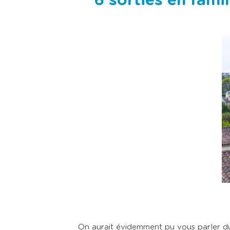
6 sorties en fami
I
m
a
g
e
On aurait évidemment pu vous parler 