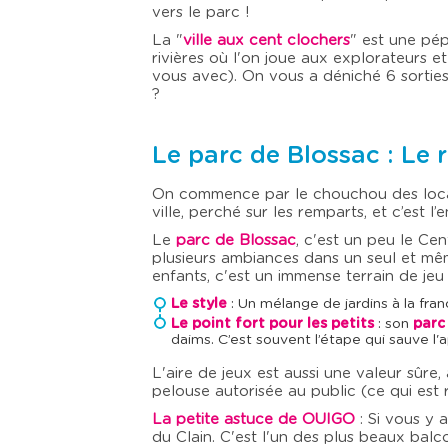
vers le parc !
La "
ville aux cent clochers
" est une pép
rivières où l'on joue aux explorateurs et
vous avec). On vous a déniché 6 sorties p
?
Le parc de Blossac : Le
On commence par le chouchou des locau
ville, perché sur les remparts, et c’est
Le
parc de Blossac
, c'est un peu le Ce
plusieurs ambiances dans un seul et même
enfants, c'est un immense terrain de jeu 
Le style
: Un mélange de jardins à la fran
Le point fort pour les petits
: son
parc
daims. C’est souvent l’étape qui sauve l'
L'aire de jeux est aussi une valeur sûre,
pelouse autorisée au public (ce qui est r
La petite astuce de OUIGO
: Si vous y
du Clain. C'est l'un des plus beaux balco