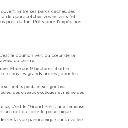
 ouvert. Entre ses parcs cachés, ses
rs a de quoi scotcher vos enfants (et
lus près du fun. Prêts pour l'expédition
 C’est le poumon vert du cœur de la
 pavées du centre.
ée. Étalé sur 9 hectares, il offre
ble sous les grands arbres ; pour les
ec ses petits ponts et ses grottes.
 poules, des oiseaux exotiques et même des
xe ici, c'est le "Grand Pré" : une immense
er un foot ou sortir le pique-nique.
admirer la vue panoramique sur la vallée