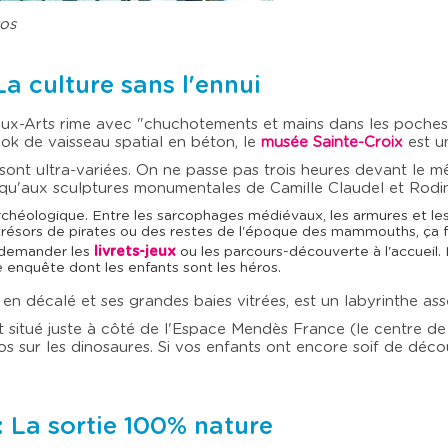
tos
La culture sans l'ennui
x-Arts rime avec "chuchotements et mains dans les poches", 
ok de vaisseau spatial en béton, le
musée Sainte-Croix
est un
ns sont ultra-variées. On ne passe pas trois heures devant l
squ'aux sculptures monumentales de Camille Claudel et Rodin
archéologique. Entre les sarcophages médiévaux, les armures et les
s" trésors de pirates ou des restes de l'époque des mammouths, ça 
e demander les
livrets-jeux
ou les parcours-découverte à l'accueil
e enquête dont les enfants sont les héros.
n décalé et ses grandes baies vitrées, est un labyrinthe ass
 situé juste à côté de l'Espace Mendès France (le centre de 
os sur les dinosaures. Si vos enfants ont encore soif de déc
 : La sortie 100% nature