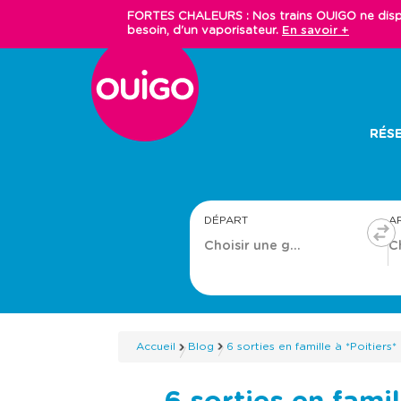
Aller
FORTES CHALEURS : Nos trains OUIGO ne dispos
au
besoin, d'un vaporisateur.
En savoir +
contenu
principal
Main
RÉSE
navigation
DÉPART
A
Accueil
Blog
6 sorties en famille à *Poitiers