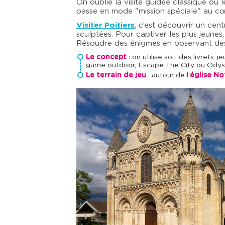
On oublie la visite guidée classique où l
passe en mode "mission spéciale" au cœ
Visiter Poitiers
, c’est découvrir un cen
sculptées. Pour captiver les plus jeunes
Résoudre des énigmes en observant des
Le concept
: on utilise soit des livrets
game outdoor, Escape The City ou Odyss
Le terrain de jeu
: autour de l'
église N