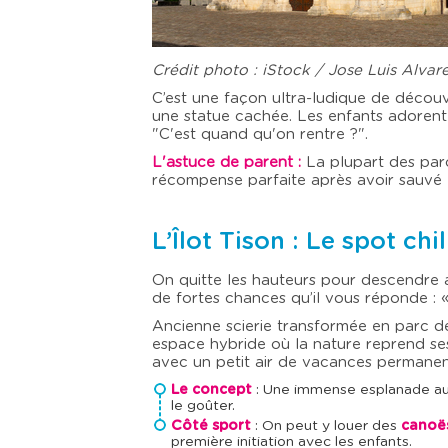
Crédit photo : iStock / Jose Luis Alvar
C’est une façon ultra-ludique de découv
une statue cachée. Les enfants adorent 
"C'est quand qu'on rentre ?".
L'astuce de parent :
La plupart des parc
récompense parfaite après avoir sauvé l
L’Îlot Tison : Le spot chi
On quitte les hauteurs pour descendre au
de fortes chances qu’il vous réponde : « 
Ancienne scierie transformée en parc de l
espace hybride où la nature reprend ses 
avec un petit air de vacances permanen
Le concept
: Une immense esplanade au 
le goûter.
Côté sport
: On peut y louer des
canoë
première initiation avec les enfants.