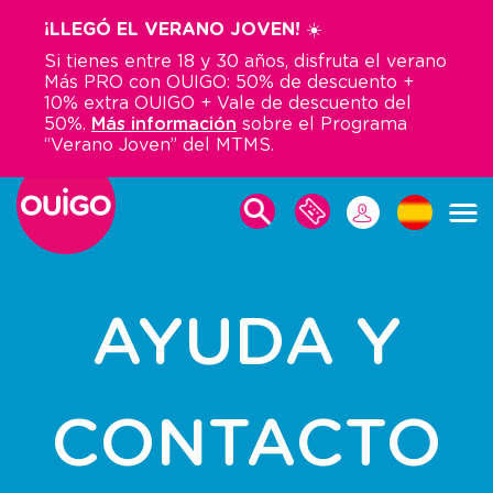
Pasar
¡LLEGÓ EL VERANO JOVEN! ☀️
al
Si tienes entre 18 y 30 años, disfruta el verano
contenido
Más PRO con OUIGO: 50% de descuento +
principal
10% extra OUIGO + Vale de descuento del
50%.
Más información
sobre el Programa
“Verano Joven” del MTMS.
HACER
MIS
UNA
RESERVAS
RESERVA
Se
le
AYUDA Y
redirigirá
a
la
descripción
detallada
CONTACTO
de
la
pregunta.