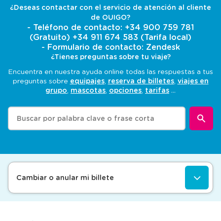
¿Deseas contactar con el servicio de atención al cliente
de OUIGO?
- Teléfono de contacto:
+34 900 759 781
(Gratuito)
+34 911 674 583
(Tarifa local)
- Formulario de contacto:
Zendesk
¿Tienes preguntas sobre tu viaje?
Encuentra en nuestra ayuda online todas las respuestas a tus
preguntas sobre
equipajes
reserva de billetes
viajes en
grupo
mascotas
opciones
tarifas
Al
introducir
valores
en
la
barra
de
búsqueda,
Cambiar o anular mi billete
se
muestran
sugerenci
automáti