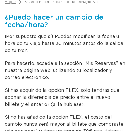
para
Hogar
¿Puedo hacer un cambio de fecha/hora?
facilitar
la
¿Puedo hacer un cambio de
selección.
fecha/hora?
¡Por supuesto que sí! Puedes modificar la fecha u
hora de tu viaje hasta 30 minutos antes de la salida
de tu tren.
Para hacerlo, accede a la sección "Mis Reservas" en
nuestra página web, utilizando tu localizador y
correo electrónico.
Si has adquirido la opción FLEX, solo tendrás que
abonar la diferencia de precio entre el nuevo
billete y el anterior (si la hubiese).
Si no has añadido la opción FLEX, el costo del
cambio nunca será mayor al billete que compraste
(sin opciones) y tiene un tope de 30€ por viajero y