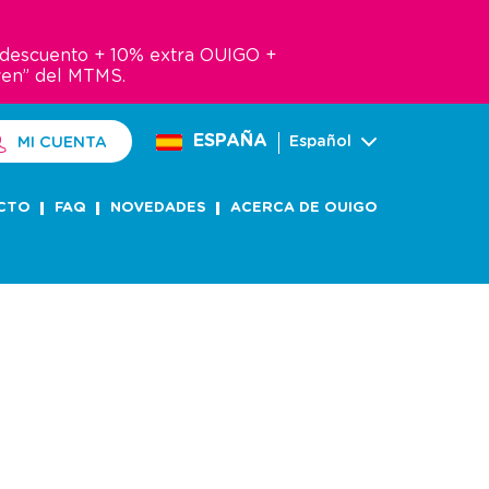
e descuento + 10% extra OUIGO +
ven” del MTMS.
ESPAÑA
Español
MI CUENTA
CTO
FAQ
NOVEDADES
ACERCA DE OUIGO