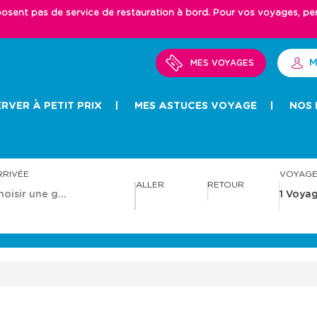
ent pas de service de restauration à bord. Pour vos voyages, pense
M
MES VOYAGES
RVER À PETIT PRIX
MES ASTUCES VOYAGE
NOS 
RRIVÉE
VOYAG
ALLER
RETOUR
A
A
v
v
a
a
n
n
c
c
e
e
r
r
a
a
v
v