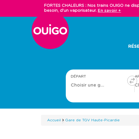
Aller
FORTES CHALEURS : Nos trains OUIGO ne dispos
au
besoin, d'un vaporisateur.
En savoir +
contenu
principal
Main
RÉSE
navigation
DÉPART
A
Accueil
Gare de TGV Haute-Picardie