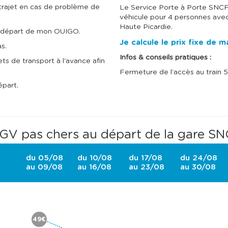
u
u
trajet en cas de problème de
Le Service Porte à Porte SNC
l
l
t
t
véhicule pour 4 personnes avec
e
e
Haute Picardie.
le départ de mon OUIGO.
r
r
l
l
Je calcule le prix fixe de 
s.
e
e
c
c
Infos & conseils pratiques :
ts de transport à l'avance afin
a
a
Fermeture de l’accès au train 5
l
l
e
e
épart.
n
n
d
d
r
r
i
i
e
e
r
r
GV pas chers au départ de la gare SN
d
d
e
e
s
s
du 05/08
du 10/08
du 17/08
du 24/08
p
p
au 09/08
au 16/08
au 23/08
au 30/08
r
r
i
i
x
x
e
e
t
t
s
s
é
é
49€