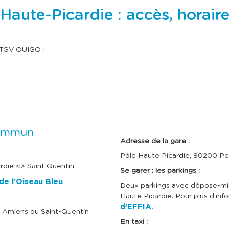
e
e
c
c
ute-Picardie : accès, horaires
l
l
a
a
t
t
o
o
u
u
s TGV OUIGO !
c
c
h
h
e
e
I
t
t
m
a
a
a
b
b
g
u
u
e
l
l
a
a
t
t
commun
i
i
Adresse de la gare :
o
o
n
n
Pôle Haute Picardie, 80200 P
p
p
rdie <> Saint Quentin
Se garer : les parkings :
o
o
u
u
 de l’Oiseau Bleu
Deux parkings avec dépose-minu
r
r
c
c
Haute Picardie. Pour plus d’inf
o
o
d’EFFIA.
s Amiens ou Saint-Quentin
n
n
s
s
En taxi :