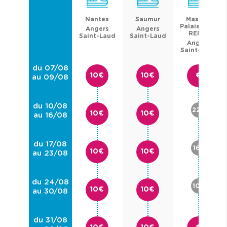
Nantes
Saumur
Massy -
Palaiseau -
Angers
Angers
RER C
Saint-Laud
Saint-Laud
Angers
Saint-Laud
du 07/08
10€
10€
€
au 09/08
du 10/08
22€
10€
10€
au 16/08
du 17/08
16€
10€
10€
au 23/08
du 24/08
10€
10€
10€
au 30/08
du 31/08