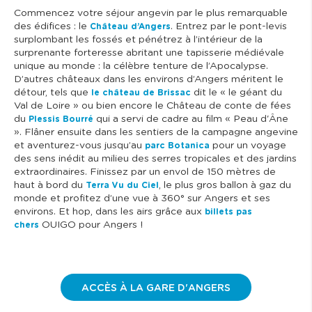
Commencez votre séjour angevin par le plus remarquable
des édifices : le
. Entrez par le pont-levis
Château d’Angers
surplombant les fossés et pénétrez à l’intérieur de la
surprenante forteresse abritant une tapisserie médiévale
unique au monde : la célèbre tenture de l’Apocalypse.
D’autres châteaux dans les environs d’Angers méritent le
détour, tels que
dit le « le géant du
le château de Brissac
Val de Loire » ou bien encore le Château de conte de fées
du
qui a servi de cadre au film « Peau d'Âne
Plessis Bourré
». Flâner ensuite dans les sentiers de la campagne angevine
et aventurez-vous jusqu’au
pour un voyage
parc Botanica
des sens inédit au milieu des serres tropicales et des jardins
extraordinaires. Finissez par un envol de 150 mètres de
haut à bord du
, le plus gros ballon à gaz du
Terra Vu du Ciel
monde et profitez d’une vue à 360° sur Angers et ses
environs. Et hop, dans les airs grâce aux
billets pas
OUIGO pour Angers !
chers
ACCÈS À LA GARE D'ANGERS