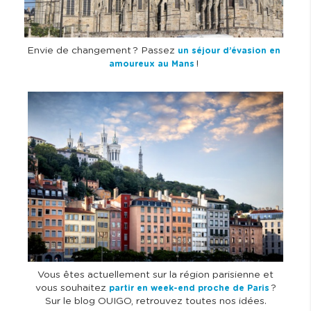
Envie de changement ? Passez
un séjour d’évasion en
!
amoureux au Mans
I
m
a
g
e
Vous êtes actuellement sur la région parisienne et
vous souhaitez
?
partir en week-end proche de Paris
Sur le blog OUIGO, retrouvez toutes nos idées.