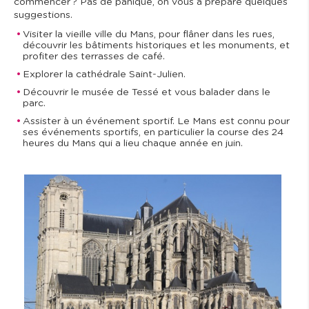
commencer ? Pas de panique, on vous a préparé quelques
suggestions.
Visiter la vieille ville du Mans, pour flâner dans les rues,
découvrir les bâtiments historiques et les monuments, et
profiter des terrasses de café.
Explorer la cathédrale Saint-Julien.
Découvrir le musée de Tessé et vous balader dans le
parc.
Assister à un événement sportif. Le Mans est connu pour
ses événements sportifs, en particulier la course des 24
heures du Mans qui a lieu chaque année en juin.
I
m
a
g
e