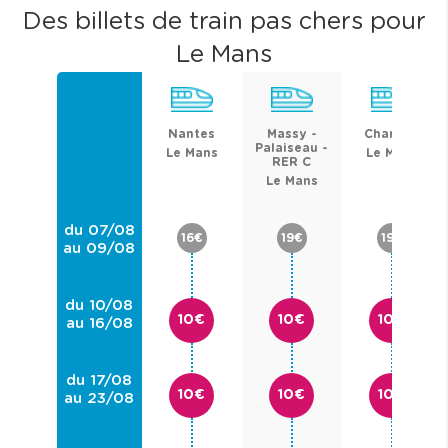
Des billets de train pas chers pour
Le Mans
Nantes
Massy -
Chartres
Palaiseau -
Le Mans
Le Mans
RER C
Le Mans
du 07/08
16€
19€
19€
au 09/08
du 10/08
10€
10€
10€
au 16/08
du 17/08
10€
10€
10€
au 23/08