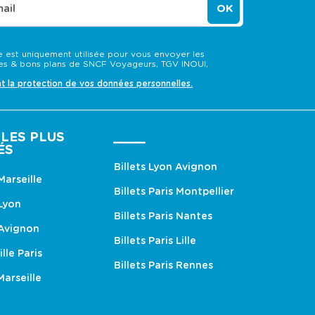
ail
OK
 est uniquement utilisée pour vous envoyer les
s & bons plans de SNCF Voyageurs, TGV INOUI,
nt la protection de vos données personnelles.
LES PLUS
____
ÉS
Billets Lyon Avignon
 Marseille
Billets Paris Montpellier
 Lyon
Billets Paris Nantes
 Avignon
Billets Paris Lille
ille Paris
Billets Paris Rennes
Marseille