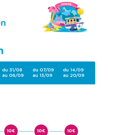
on
n
du 31/08
du 07/09
du 14/09
au 06/09
au 13/09
au 20/09
10€
10€
10€