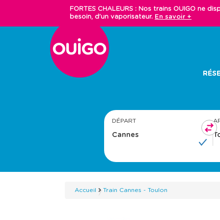
Aller
FORTES CHALEURS : Nos trains OUIGO ne dispos
au
besoin, d'un vaporisateur.
En savoir +
contenu
principal
Main
RÉSE
navigation
DÉPART
A
Accueil
Train Cannes - Toulon