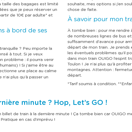
l
l
 taille des bagages est limité
souhaite, mes options si j’en so
e
e
c
c
dées que je peux réserver un
chose de faite.
t
t
partir de 10€ par adulte* et
À savoir pour mon tr
i
i
o
o
n
n
s à bord de ses
À tombe bien : pour me rendre 
n
n
de nombreuses lignes de bus et d
e
e
suffisamment d’avance pour arri
r
r
u
u
départ de mon train. Je prends
tranquille ? Peu importe la
n
n
les éventuels problèmes qu’il pou
nsé à tout. Si je veux
e
e
dans mon train OUIGO l’esprit tr
problème : il pourra venir
d
d
Toulon ! Je n’ai plus qu’à profite
humains) ! Si j’aime être au
a
a
montagnes. Attention : fermeture
t
t
électionne une place au calme
e
e
départ.
Je n’ai plus qu’à passer un
.
.
*Tarif soumis à condition. **Enfan
rnière minute ? Hop, Let’s GO !
un billet de train à la dernière minute ! Ça tombe bien car OUIGO
. Pratique en cas d’imprévu !