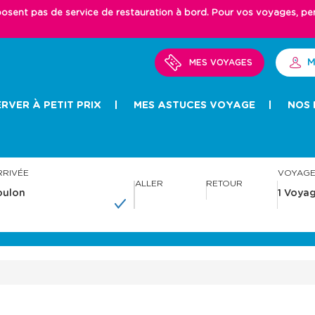
ent pas de service de restauration à bord. Pour vos voyages, pense
M
MES VOYAGES
RVER À PETIT PRIX
MES ASTUCES VOYAGE
NOS 
RRIVÉE
VOYAG
ALLER
RETOUR
A
A
v
v
a
a
n
n
c
c
e
e
r
r
a
a
v
v