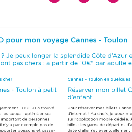
u
u
l
l
t
t
e
e
r
r
l
l
e
e
c
c
a
a
GO pour mon voyage Cannes - Toulon
l
l
e
e
n
n
? Je peux longer la splendide Côte d’Azur 
d
d
r
r
ont pas chers : à partir de 10€* par adulte e
i
i
e
e
r
r
s cher
Cannes – Toulon en quelques c
d
d
e
e
es - Toulon à petit
Réserver mon billet C
s
s
p
p
d’enfant
r
r
i
i
ligemment ! OUIGO a trouvé
Pour réserver mes billets Cannes
x
x
e
e
 les coups : optimiser ses
d’internet ! Au choix, je peux 
t
t
us important de personnes
sur l’application mobile dédiée. 
s
s
 il n’y a par exemple pas de
billet : les gares de départ et d
é
é
apporter boissons et casse-
date d’aller (et éventuellement 