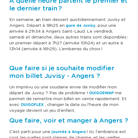
À quelle heure partent le premier et
le dernier train ?
En semaine,
u
n train dessert quotidiennement Juvisy et
Angers. Départ à 18h25 en
, pour une
gare de Juvisy
arrivée à 21h34 à Angers Saint-Laud. Le vendredi,
samedi et dimanche, deux autres trains sont disponibles :
un premier départ à 7h27 (arrivée 10h24) et un autre à
13h14 (arrivée à 16h29). L’embarras du choix !
Que faire si je souhaite modifier
mon billet Juvisy - Angers ?
Un imprévu ou une soudaine envie de modifier mon
départ de Juvisy ? Pas de problème !
me
OUIGOSWAP
permet de remettre mon billet en vente rapidement. Et
avec
, changer la date ou l'heure de mon
OUIGOFLEX
voyage devient un jeu d'enfant.
Que faire, voir et manger à Angers ?
C’est parti pour une
! Ici, l’ambiance est
journée à Angers
cool, les ruelles sont pleines de charme, et les vieilles