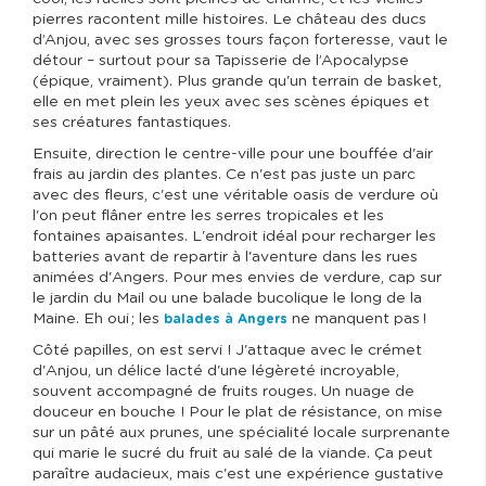
pierres racontent mille histoires. Le château des ducs
d’Anjou, avec ses grosses tours façon forteresse, vaut le
détour – surtout pour sa Tapisserie de l’Apocalypse
(épique, vraiment). Plus grande qu'un terrain de basket,
elle en met plein les yeux avec ses scènes épiques et
ses créatures fantastiques.
Ensuite, direction le centre-ville pour une bouffée d'air
frais au jardin des plantes. Ce n'est pas juste un parc
avec des fleurs, c'est une véritable oasis de verdure où
l'on peut flâner entre les serres tropicales et les
fontaines apaisantes. L'endroit idéal pour recharger les
batteries avant de repartir à l'aventure dans les rues
animées d'Angers. Pour mes envies de verdure, cap sur
le jardin du Mail ou une balade bucolique le long de la
Maine. Eh oui ; les
ne manquent pas !
balades à Angers
Côté papilles, on est servi ! J'attaque avec le crémet
d'Anjou, un délice lacté d'une légèreté incroyable,
souvent accompagné de fruits rouges. Un nuage de
douceur en bouche ! Pour le plat de résistance, on mise
sur un pâté aux prunes, une spécialité locale surprenante
qui marie le sucré du fruit au salé de la viande. Ça peut
paraître audacieux, mais c'est une expérience gustative