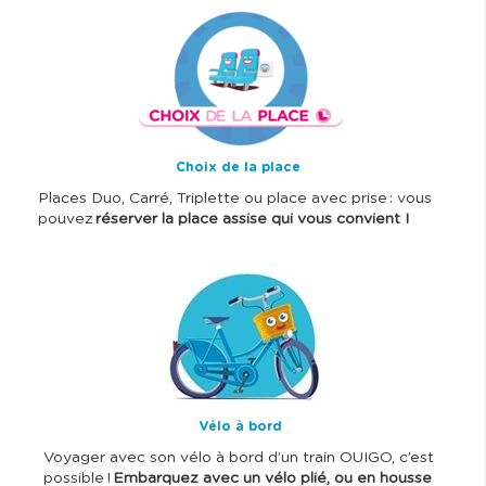
I
m
a
g
e
Choix de la place
Places Duo, Carré, Triplette ou place avec prise : vous
pouvez
réserver la place assise qui vous convient !
I
m
a
g
e
Vélo à bord
Voyager avec son vélo à bord d’un train OUIGO, c’est
possible !
Embarquez avec un vélo plié, ou en housse