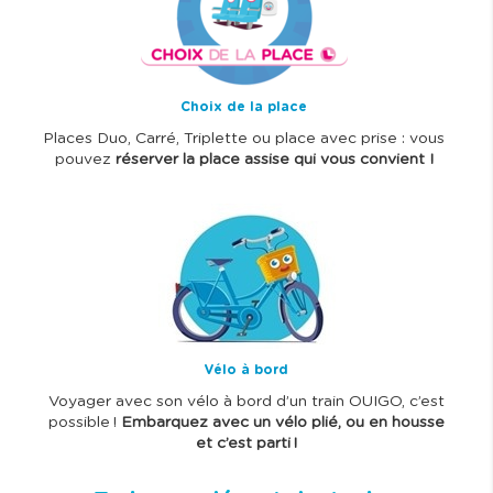
g
e
Choix de la place
Places Duo, Carré, Triplette ou place avec prise : vous
pouvez
réserver la place assise qui vous convient !
I
m
a
g
e
Vélo à bord
Voyager avec son vélo à bord d’un train OUIGO, c’est
possible !
Embarquez avec un vélo plié, ou en housse
et c’est parti !