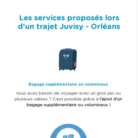
Les services proposés lors
d’un trajet Juvisy - Orléans
I
m
a
g
e
Bagage supplémentaire ou volumineux
Vous avez besoin de voyager avec un gros sac ou
plusieurs valises ? C’est possible grâce à
l’ajout d’un
bagage supplémentaire ou volumineux !
I
m
a