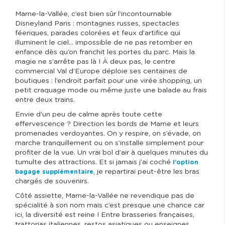
Marne-la-Vallée, c’est bien sûr l’incontournable
Disneyland Paris : montagnes russes, spectacles
féeriques, parades colorées et feux d’artifice qui
illuminent le ciel… impossible de ne pas retomber en
enfance dès qu’on franchit les portes du parc. Mais la
magie ne s’arrête pas là ! À deux pas, le centre
commercial Val d’Europe déploie ses centaines de
boutiques : l’endroit parfait pour une virée shopping, un
petit craquage mode ou même juste une balade au frais
entre deux trains.
Envie d’un peu de calme après toute cette
effervescence ? Direction les bords de Marne et leurs
promenades verdoyantes. On y respire, on s’évade, on
marche tranquillement ou on s’installe simplement pour
profiter de la vue. Un vrai bol d’air à quelques minutes du
tumulte des attractions. Et si jamais j’ai coché
l’option
, je repartirai peut-être les bras
bagage supplémentaire
chargés de souvenirs.
Côté assiette, Marne-la-Vallée ne revendique pas de
spécialité à son nom mais c’est presque une chance car
ici, la diversité est reine ! Entre brasseries françaises,
trattorias italiennes, restos asiatiques ou enseignes