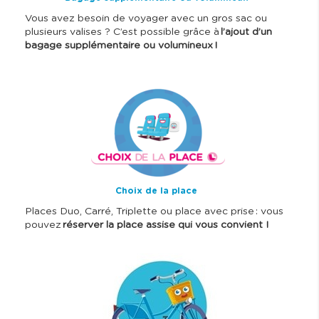
Vous avez besoin de voyager avec un gros sac ou
plusieurs valises ? C’est possible grâce à
l’ajout d’un
bagage supplémentaire ou volumineux !
I
m
a
g
e
Choix de la place
Places Duo, Carré, Triplette ou place avec prise : vous
pouvez
réserver la place assise qui vous convient !
I
m
a
g
e