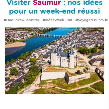
Visiter
Saumur
: nos idées
pour un week-end réussi
#QueFaireQueVisiter
#IdéesWeek-End
#VoyagerEnFamille
I
m
a
g
e