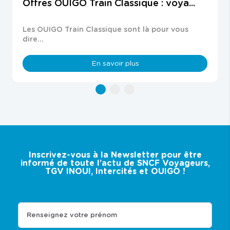
Offres OUIGO Train Classique : voya...
Les OUIGO Train Classique sont là pour vous
dire...
En savoir plus
button
button
button
1
2
3
of
of
of
3
3
3
Inscrivez-vous à la Newsletter pour être
informé de toute l’actu de SNCF Voyageurs,
TGV INOUI, Intercités et OUIGO !
Renseignez votre prénom