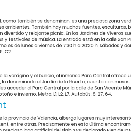
eal, como también se denominan, es una preciosa zona ver
tes ambientes. También hay muchas fuentes, esculturas,
divertido y relajante picnic. En los Jardines de Viveros 
s y festivales de música. La entrada está en la calle San Pí
erno es de lunes a viernes de 7:30 h a 20:30 h, sábados y domi
95, C2.
la vorágine y el bullicio, el inmenso Parc Central ofrece u
s, la denominada el Jardín de la Huerta, cuenta con mesas d
s acceder al Parc Central por la calle de San Vicente Mártir
ño e invierno. Metro: L1, L2, L7. Autobús: 8, 27, 64.
nt
de la provincia de Valencia, alberga lugares muy interesan
oixent, entre otras. Precisamente en esta última encontra
 precioso lago artificial del siglo XVIII declarado Bien de I