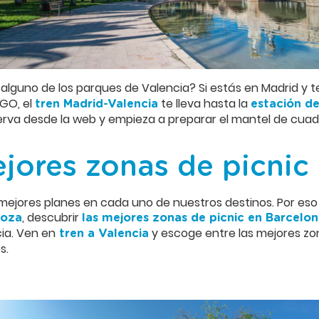
alguno de los parques de Valencia? Si estás en Madrid y t
IGO, el
te lleva hasta la
tren Madrid-Valencia
estación de
rva desde la web y empieza a preparar el mantel de cuadr
jores zonas de picnic
mejores planes en cada uno de nuestros destinos. Por eso
, descubrir
goza
las mejores zonas de picnic en Barcelo
ia. Ven en
y escoge entre las mejores zon
tren a Valencia
s.