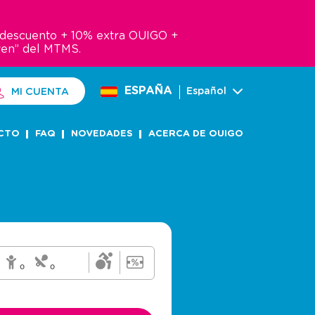
e descuento + 10% extra OUIGO +
ven” del MTMS.
ESPAÑA
Español
MI CUENTA
CTO
FAQ
NOVEDADES
ACERCA DE OUIGO