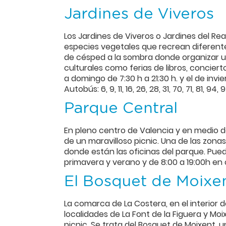
Jardines de Viveros
Los Jardines de Viveros o Jardines del R
especies vegetales que recrean diferen
de césped a la sombra donde organizar un 
culturales como ferias de libros, concierto
a domingo de 7:30 h a 21:30 h. y el de invi
Autobús: 6, 9, 11, 16, 26, 28, 31, 70, 71, 81, 94, 
Parque Central
En pleno centro de Valencia y en medio de 
de un maravilloso picnic. Una de las zona
donde están las oficinas del parque. Puede
primavera y verano y de 8:00 a 19:00h en oto
El Bosquet de Moixe
La comarca de La Costera, en el interior 
localidades de La Font de la Figuera y M
picnic. Se trata del Bosquet de Moixent, un