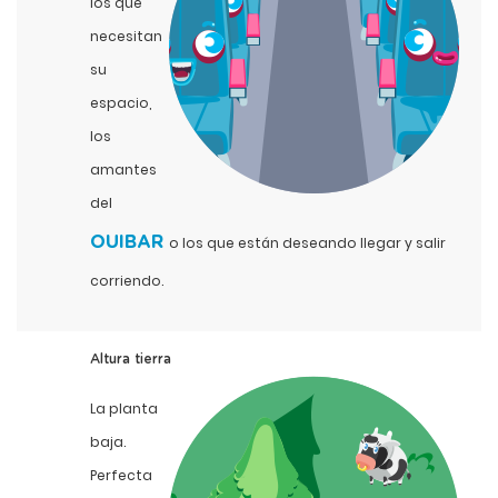
los que
necesitan
su
espacio,
los
amantes
del
OUIBAR
o los que están deseando llegar y salir
corriendo.
Altura tierra
La planta
baja.
Perfecta