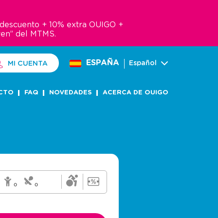
e descuento + 10% extra OUIGO +
ven” del MTMS.
ESPAÑA
Español
MI CUENTA
CTO
FAQ
NOVEDADES
ACERCA DE OUIGO