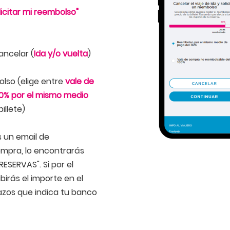
licitar mi reembolso"
ancelar (
Ida y/o vuelta
)
lso (elige entre
vale de
0% por el mismo medio
illete)
s un email de
compra, lo encontrarás
SERVAS". Si por el
birás el importe en el
azos que indica tu banco