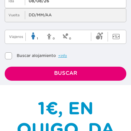
1€, EN
OUIGO, DA