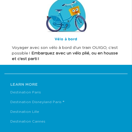
m
a
g
e
Vélo à bord
Voyager avec son vélo à bord d’un train OUIGO, c’est
possible !
Embarquez avec un vélo plié, ou en housse
et c’est parti !
LEARN MORE
Destination Paris
Destination Disneyland Paris ®
Destination Lille
Destination Cannes