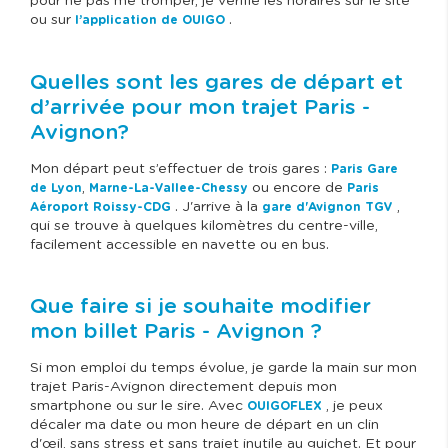
pour ne pas me tromper, je vérifie les horaires sur le site
ou sur
.
l’application de OUIGO
Quelles sont les gares de départ et
d’arrivée pour mon trajet Paris -
Avignon?
Mon départ peut s’effectuer de trois gares :
Paris Gare
,
ou encore de
de Lyon
Marne-La-Vallee-Chessy
Paris
. J'arrive à la
,
Aéroport Roissy-CDG
gare d'Avignon TGV
qui se trouve à quelques kilomètres du centre-ville,
facilement accessible en navette ou en bus.
Que faire si je souhaite modifier
mon billet Paris - Avignon ?
Si mon emploi du temps évolue, je garde la main sur mon
trajet Paris-Avignon directement depuis mon
smartphone ou sur le sire. Avec
, je peux
OUIGOFLEX
décaler ma date ou mon heure de départ en un clin
d'œil, sans stress et sans trajet inutile au guichet. Et pour