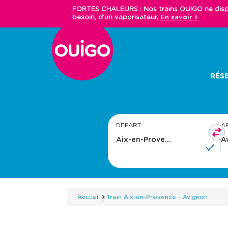
Aller
FORTES CHALEURS : Nos trains OUIGO ne dispos
au
besoin, d'un vaporisateur.
En savoir +
contenu
principal
Main
RÉSE
navigation
DÉPART
A
Accueil
Train Aix-en-Provence - Avignon