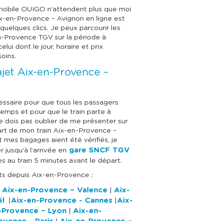
n mobile OUIGO n’attendent plus que moi
ix-en-Provence – Avignon en ligne est
quelques clics. Je peux parcourir les
en-Provence TGV sur la période à
celui dont le jour, horaire et prix
oins.
ajet Aix-en-Provence –
ssaire pour que tous les passagers
temps et pour que le train parte à
ne dois pas oublier de me présenter sur
art de mon train Aix-en-Provence –
 mes bagages aient été vérifiés, je
gare SNCF TGV
 jusqu’à l’arrivée en
s au train 5 minutes avant le départ.
ets depuis Aix-en-Provence :
Aix-en-Provence – Valence
Aix-
|
|
ël
Aix-en-Provence - Cannes
Aix-
|
­|
-Provence – Lyon
Aix-en-
|