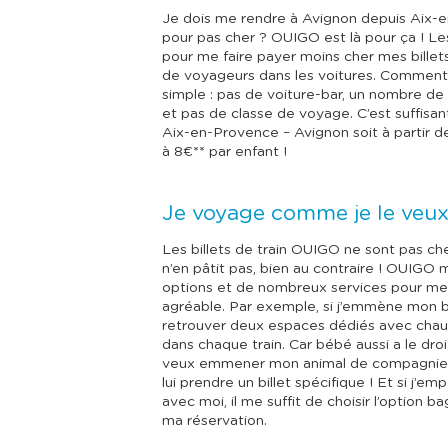
Je dois me rendre à Avignon depuis Aix-
pour pas cher ? OUIGO est là pour ça ! L
pour me faire payer moins cher mes billets 
de voyageurs dans les voitures. Comment y 
simple : pas de voiture-bar, un nombre de
et pas de classe de voyage. C’est suffisan
Aix-en-Provence – Avignon soit à partir de
à 8€** par enfant !
Je voyage comme je le veux
Les billets de train OUIGO ne sont pas che
n’en pâtit pas, bien au contraire ! OUIG
options et de nombreux services pour me
agréable. Par exemple, si j’emmène mon 
retrouver deux espaces dédiés avec chauf
dans chaque train. Car bébé aussi a le droi
veux emmener mon animal de compagnie, p
lui prendre un billet spécifique ! Et si j’
avec moi, il me suffit de choisir l’option 
ma réservation.