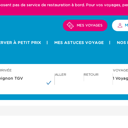
ent pas de service de restauration à bord. Pour vos voyages, pense
M
MES VOYAGES
RVER À PETIT PRIX
MES ASTUCES VOYAGE
NOS 
RRIVÉE
VOYAG
ALLER
RETOUR
A
A
v
v
a
a
n
n
c
c
e
e
r
r
a
a
v
v