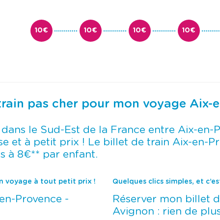
u
u
l
l
t
t
e
e
10€
10€
10€
10€
r
r
l
l
e
e
c
c
a
a
l
l
e
e
n
n
d
d
e train pas cher pour mon voyage Aix-
r
r
i
i
e
e
r
r
e dans le Sud-Est de la France entre Aix-en
d
d
 et à petit prix ! Le billet de train Aix-en-
e
e
s
s
s à 8€** par enfant.
p
p
r
r
i
i
x
x
 voyage à tout petit prix !
Quelques clics simples, et c’es
e
e
t
t
en-Provence -
Réserver mon billet 
s
s
Avignon : rien de plus 
é
é