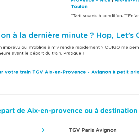
Provence - Nice
Aix-en-Pr
|
Toulon
*Tarif soumis à condition. **Enfan
on à la dernière minute ? Hop, Let’s 
 un imprévu qui m’oblige à m’y rendre rapidement ? OUIGO me perm
ure avant le départ du train. Pratique !
our votre train TGV Aix-en-Provence - Avignon à petit pri
épart de Aix-en-provence ou à destinatio
TGV Paris Avignon