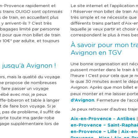
l
l
e
e
en-Provence rapidement et
Le site internet et l’applicatio
c
c
es trains OUIGO sont optimisés
! Réserver mon billet de train A
t
t
de train, en accueillant plus
très simple et ne nécessite que 
i
i
arrivent-ils ? C’est très
différents trains partant d’Aix-
o
o
 bagages limité par personne
laquelle je veux partir et choisir 
n
n
n
n
t pour que mon billet de train
correspondent le plus à mes bes
e
e
 10€* par adulte, et toujours
À savoir pour mon tr
r
r
u
u
Avignon en TGV
n
n
e
e
d
d
Une bonne organisation est néce
 jusqu’à Avignon !
a
a
puissent monter dans le train à 
t
t
l’heure ! C’est pour cela que je 
rs, mais la qualité du voyage
e
e
le quai 30 minutes avant le dép
O me propose de nombreuses
.
.
Avignon. Après que mon billet et
 faire passer un voyage
peux monter et me laisser porter
bébé avec moi, je peux
d’Avignon
fe-biberon et table à langer
. Fermeture de l’accè
t de faire bon voyage. Si je
Je peux retrouver d'autres traj
as de problème, il suffit de
emporte toute ma garde-robe
Aix-en-Provence - Antibes
bagage supplémentaire lors de
en-Provence – Saint-Rapha
en-Provence – Lille
Aix-en
|