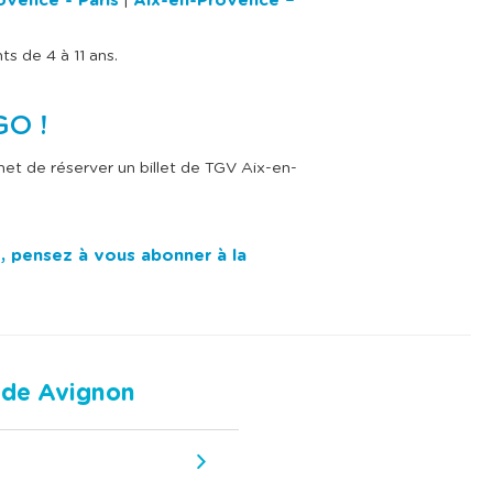
ovence - Paris
Aix-en-Provence –
|
ts de 4 à 11 ans.
GO !
et de réserver un billet de TGV Aix-en-
x, pensez à vous abonner à la
n de Avignon