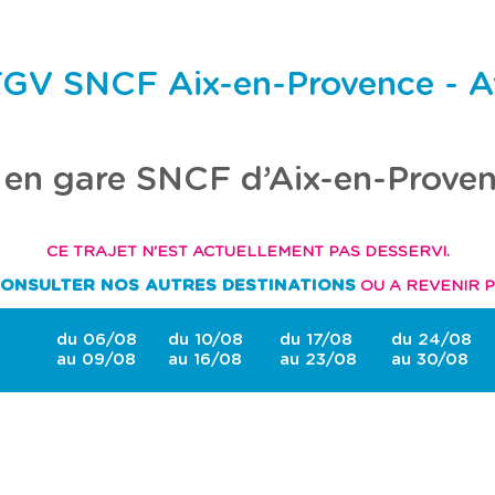
e
e
c
c
l
l
a
a
t
t
TGV SNCF Aix-en-Provence - 
o
o
u
u
c
c
h
h
e
e
 en gare SNCF d’Aix-en-Prove
t
t
a
a
b
b
u
u
l
l
CE TRAJET N'EST ACTUELLEMENT PAS DESSERVI.
a
a
t
t
ONSULTER NOS AUTRES DESTINATIONS
OU A REVENIR P
i
i
o
o
n
n
du 06/08
du 10/08
du 17/08
du 24/08
p
p
au 09/08
au 16/08
au 23/08
au 30/08
o
o
u
u
r
r
c
c
o
o
n
n
s
s