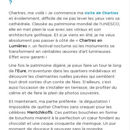
?
Chartres, me voilà ! Je commence ma
visite de Chartres
et évidemment, difficile de ne pas lever les yeux vers sa
cathédrale. Classée au patrimoine mondial de l’UNESCO,
elle en met plein la vue avec ses vitraux et son
architecture gothique. Et si je viens en été, je ne veux
absolument pas passer à côté de «
Chartres en
Lumières
», un festival nocturne où les monuments se
transforment en véritables œuvres d’art lumineuses.
Effet wow garanti !
Une fois le patrimoine digéré, je peux faire un tour le long
de
l’Eure
, m’aventurer dans les quartiers médiévaux et
découvrir les charmantes ruelles pavées qui semblent
tout droit sorties d’un conte de fées. D’ailleurs, c’est
aussi l’occasion de s’installer en terrasse, de profiter du
calme et de faire le plein de photos souvenirs.
Et maintenant, ma partie préférée : la dégustation !
Impossible de quitter Chartres sans craquer pour les
célèbres
Mentchikoffs
. Ces petites bouchées en forme
de bouchons marient à la perfection un cœur fondant au
chocolat et une coque croquante de meringue. Un pur
moment de douceur à savourer sans la moindre