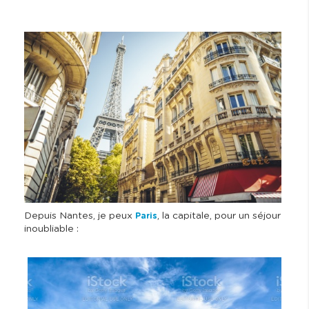
I
m
a
g
e
Depuis Nantes, je peux
, la capitale, pour un séjour
Paris
inoubliable :
I
m
a
g