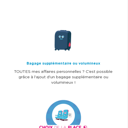
I
m
a
g
e
Bagage supplémentaire ou volumineux
TOUTES mes affaires personnelles ? C’est possible
grâce à l’ajout d’un bagage supplémentaire ou
volumineux !
I
m
a
g
e