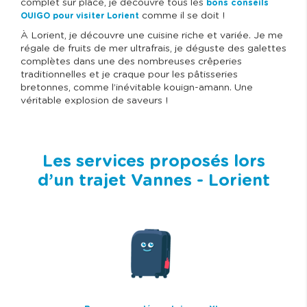
complet sur place, je découvre tous les
bons conseils
comme il se doit !
OUIGO pour visiter Lorient
À Lorient, je découvre une cuisine riche et variée. Je me
régale de fruits de mer ultrafrais, je déguste des galettes
complètes dans une des nombreuses crêperies
traditionnelles et je craque pour les pâtisseries
bretonnes, comme l’inévitable kouign-amann. Une
véritable explosion de saveurs !
Les services proposés lors
d’un trajet Vannes - Lorient
I
m
a
g
e