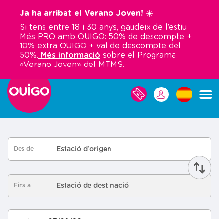
Vés
Ja ha arribat el Verano Joven! ☀️
al
Si tens entre 18 i 30 anys, gaudeix de l’estiu
contingut
Més PRO amb OUIGO: 50% de descompte +
10% extra OUIGO + val de descompte del
50%.
Més informació
sobre el Programa
«Verano Joven» del MTMS.
LES
MEVES
RESERVES