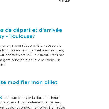
4H39
es de départ et d’arrivée
sy - Toulouse?
, une gare pratique et bien desservie
 en RER ou en bus. En quelques minutes,
tout confort vers le Sud-Ouest. L’arrivée
la gare principale de la Ville Rose. En
in !
ite modifier mon billet
X
, je peux changer la date ou l’heure
ans stress. Et si finalement je ne peux
met de revendre mon billet à un autre