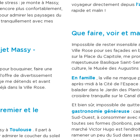
l
l
e stress : je monte à Massy,
l
voyageur directement depuis
e
e
 encore plus confortablement,
c
c
rapide et malin !
t
t
pour admirer les paysages du
i
i
 tranquillement avec mes
o
o
n
n
Que faire, voir et m
n
n
e
e
Impossible de rester insensible
r
r
ajet Massy -
u
u
Ville Rose pour ses façades en b
n
n
sur la Place du Capitole, me pro
e
e
majestueuse Basilique Saint-Ser
d
d
culture, le Musée des Augustins 
pour bouquiner, faire une
a
a
t
t
 l’offre de divertissement
En famille
, la ville ne manque 
e
e
 je me détends et avant
après-midi à la Cité de l’Espace 
.
.
à dans la Ville Rose.
balader dans le Jardin des Plan
croisière tranquille sur le Canal 
Et bien sûr, impossible de quitt
remier et le
gastronomie généreuse
: cas
Sud-Ouest, à consommer avec mo
toutes ses formes (bonbons, pa
marché Victor Hugo est l’endroit 
Toulouse
ssy à
. Il part à
ramener un peu du Sud dans ses 
 admirer le coucher du soleil