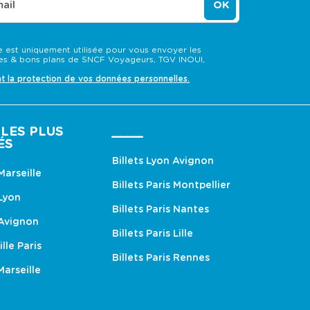
ail
OK
 est uniquement utilisée pour vous envoyer les
s & bons plans de SNCF Voyageurs, TGV INOUI,
nt la protection de vos données personnelles.
LES PLUS
____
ÉS
Billets Lyon Avignon
 Marseille
Billets Paris Montpellier
 Lyon
Billets Paris Nantes
 Avignon
Billets Paris Lille
ille Paris
Billets Paris Rennes
Marseille