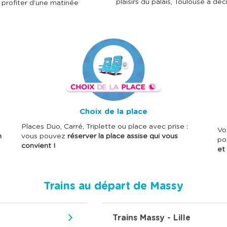
plaisirs du palais, Toulouse a dé
r profiter d’une matinée
I
I
m
m
a
a
g
g
e
e
Choix de la place
Places Duo, Carré, Triplette ou place avec prise :
Vo
n
vous pouvez
réserver la place assise qui vous
po
convient !
et 
Trains au départ de Massy
Trains Massy - Lille