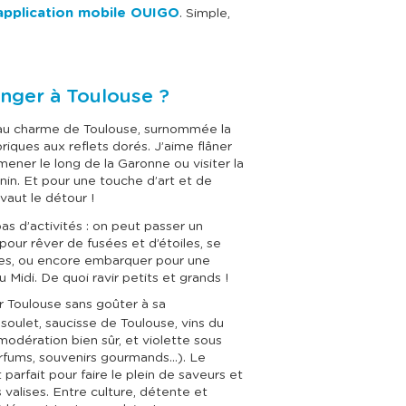
’application mobile OUIGO
. Simple,
anger à Toulouse ?
 au charme de Toulouse, surnommée la
riques aux reflets dorés. J’aime flâner
mener le long de la Garonne ou visiter la
nin. Et pour une touche d’art et de
vaut le détour !
pas d’activités : on peut passer un
pour rêver de fusées et d’étoiles, se
tes, ou encore embarquer pour une
du Midi. De quoi ravir petits et grands !
er Toulouse sans goûter à sa
soulet, saucisse de Toulouse, vins du
dération bien sûr, et violette sous
rfums, souvenirs gourmands…). Le
parfait pour faire le plein de saveurs et
valises. Entre culture, détente et