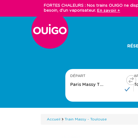
Aller
FORTES CHALEURS : Nos trains OUIGO ne dispos
au
besoin, d'un vaporisateur.
En savoir +
contenu
principal
Main
RÉSE
navigation
DÉPART
A
Accueil
Train Massy - Toulouse