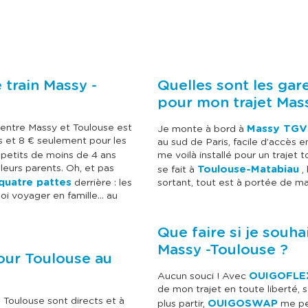
u
u
l
l
t
t
e
e
r
r
l
l
e
e
c
c
 train Massy -
Quelles sont les gar
a
a
l
l
pour mon trajet Mas
e
e
n
n
entre Massy et Toulouse est
Massy TGV
Je monte à bord à
d
d
es et 8 € seulement pour les
au sud de Paris, facile d’accès
r
r
i
i
-petits de moins de 4 ans
me voilà installé pour un trajet 
e
e
eurs parents. Oh, et pas
Toulouse-Matabiau
se fait à
, 
r
r
uatre pattes
derrière : les
sortant, tout est à portée de ma
d
d
oi voyager en famille… au
e
e
s
s
p
p
Que faire si je souha
r
r
i
i
Massy -Toulouse ?
x
x
pour Toulouse au
e
e
t
t
OUIGOFLE
Aucun souci ! Avec
s
s
de mon trajet en toute liberté, s
é
é
à Toulouse sont directs et à
OUIGOSWAP
plus partir,
me per