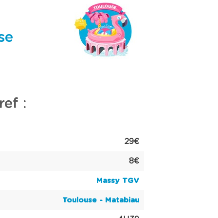
se
ef :
29€
8€
Massy TGV
Toulouse - Matabiau