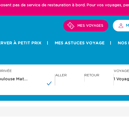
ent pas de service de restauration à bord. Pour vos voyages, pense
M
MES VOYAGES
RVER À PETIT PRIX
MES ASTUCES VOYAGE
NOS 
RRIVÉE
VOYAG
ALLER
RETOUR
A
A
v
v
a
a
n
n
c
c
e
e
r
r
a
a
v
v