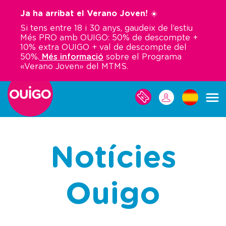
Vés
Ja ha arribat el Verano Joven! ☀️
al
Si tens entre 18 i 30 anys, gaudeix de l’estiu
contingut
Més PRO amb OUIGO: 50% de descompte +
10% extra OUIGO + val de descompte del
50%.
Més informació
sobre el Programa
«Verano Joven» del MTMS.
LES
MEVES
RESERVES
Notícies
Ouigo