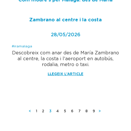
Com moure's per Màlaga: des de María
Zambrano al centre i la costa
28/05/2026
#iramalaga
Descobreix com anar des de María Zambrano
al centre, la costa i l'aeroport en autobús,
rodalia, metro o taxi.
LLEGEIX L'ARTICLE
Pàgina
1
Pàgina
2
Pàgina
3
Pàgina
4
Pàgina
5
Pàgina
6
Pàgina
7
Pàgina
8
Pàgina
9
actual