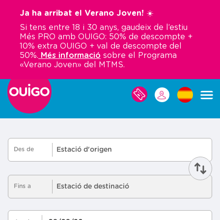
Vés
Ja ha arribat el Verano Joven! ☀️
al
Si tens entre 18 i 30 anys, gaudeix de l’estiu
contingut
Més PRO amb OUIGO: 50% de descompte +
10% extra OUIGO + val de descompte del
50%.
Més informació
sobre el Programa
«Verano Joven» del MTMS.
LES
MEVES
RESERVES