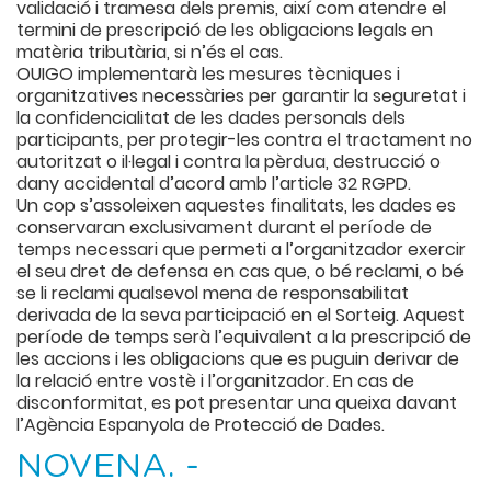
validació i tramesa dels premis, així com atendre el
termini de prescripció de les obligacions legals en
matèria tributària, si n’és el cas.
OUIGO implementarà les mesures tècniques i
organitzatives necessàries per garantir la seguretat i
la confidencialitat de les dades personals dels
participants, per protegir-les contra el tractament no
autoritzat o il·legal i contra la pèrdua, destrucció o
dany accidental d’acord amb l’article 32 RGPD.
Un cop s’assoleixen aquestes finalitats, les dades es
conservaran exclusivament durant el període de
temps necessari que permeti a l’organitzador exercir
el seu dret de defensa en cas que, o bé reclami, o bé
se li reclami qualsevol mena de responsabilitat
derivada de la seva participació en el Sorteig. Aquest
període de temps serà l’equivalent a la prescripció de
les accions i les obligacions que es puguin derivar de
la relació entre vostè i l’organitzador. En cas de
disconformitat, es pot presentar una queixa davant
l’Agència Espanyola de Protecció de Dades.
NOVENA. -