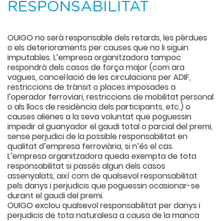
RESPONSABILITAT
OUIGO no serà responsable dels retards, les pèrdues
o els deterioraments per causes que no li siguin
imputables. L’empresa organitzadora tampoc
respondrà dels casos de força major (com ara
vagues, cancel·lació de les circulacions per ADIF,
restriccions de trànsit o places imposades a
l’operador ferroviari, restriccions de mobilitat personal
o als llocs de residència dels participants, etc.) o
causes alienes a la seva voluntat que poguessin
impedir al guanyador el gaudi total o parcial del premi,
sense perjudici de la possible responsabilitat en
qualitat d’empresa ferroviària, si n’és el cas.
L’empresa organitzadora queda exempta de tota
responsabilitat si passés algun dels casos
assenyalats, així com de qualsevol responsabilitat
pels danys i perjudicis que poguessin ocasionar-se
durant el gaudi del premi.
OUIGO exclou qualsevol responsabilitat per danys i
perjudicis de tota naturalesa a causa de la manca