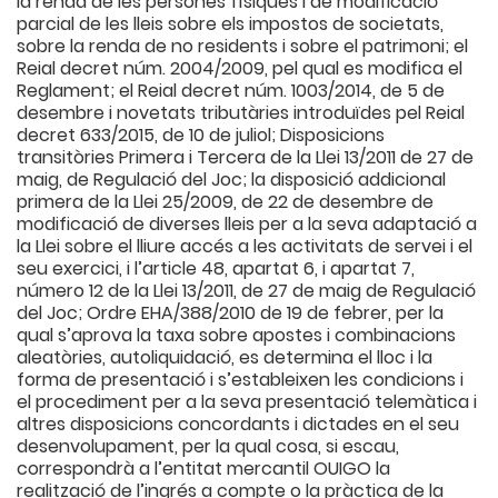
la renda de les persones físiques i de modificació
parcial de les lleis sobre els impostos de societats,
sobre la renda de no residents i sobre el patrimoni; el
Reial decret núm. 2004/2009, pel qual es modifica el
Reglament; el Reial decret núm. 1003/2014, de 5 de
desembre i novetats tributàries introduïdes pel Reial
decret 633/2015, de 10 de juliol; Disposicions
transitòries Primera i Tercera de la Llei 13/2011 de 27 de
maig, de Regulació del Joc; la disposició addicional
primera de la Llei 25/2009, de 22 de desembre de
modificació de diverses lleis per a la seva adaptació a
la Llei sobre el lliure accés a les activitats de servei i el
seu exercici, i l’article 48, apartat 6, i apartat 7,
número 12 de la Llei 13/2011, de 27 de maig de Regulació
del Joc; Ordre EHA/388/2010 de 19 de febrer, per la
qual s’aprova la taxa sobre apostes i combinacions
aleatòries, autoliquidació, es determina el lloc i la
forma de presentació i s’estableixen les condicions i
el procediment per a la seva presentació telemàtica i
altres disposicions concordants i dictades en el seu
desenvolupament, per la qual cosa, si escau,
correspondrà a l’entitat mercantil OUIGO la
realització de l’ingrés a compte o la pràctica de la