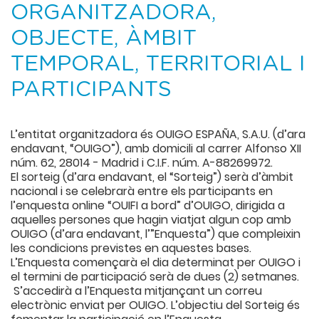
ORGANITZADORA,
OBJECTE, ÀMBIT
TEMPORAL, TERRITORIAL I
PARTICIPANTS
L’entitat organitzadora és OUIGO ESPAÑA, S.A.U. (d’ara
endavant, “OUIGO”), amb domicili al carrer Alfonso XII
núm. 62, 28014 - Madrid i C.I.F. núm. A-88269972.
El sorteig (d’ara endavant, el “Sorteig”) serà d’àmbit
nacional i se celebrarà entre els participants en
l’enquesta online “OUIFI a bord” d’OUIGO, dirigida a
aquelles persones que hagin viatjat algun cop amb
OUIGO (d’ara endavant, l’”Enquesta”) que compleixin
les condicions previstes en aquestes bases.
L’Enquesta començarà el dia determinat per OUIGO i
el termini de participació serà de dues (2) setmanes.
S’accedirà a l’Enquesta mitjançant un correu
electrònic enviat per OUIGO. L’objectiu del Sorteig és