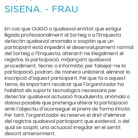
SISENA. - FRAU
En cas que OUIGO o qualsevol entitat que estigui
lligada professionalment al Sorteig o a l’Enquesta
detectin qualsevol anomalia o sospitin que un
participant està impedint el desenvolupament normal
del Sorteig o l’Enquesta, alterant-ne il·legalment el
registre, la participació, mitjançant qualsevol
procediment, tècnic o informàtic per falsejar-ne la
participació, podran, de manera unilateral, eliminar la
inscripció d’aquest participant. Pel que fa a aquest
tema, és important recalcar que l’organitzador ha
habilitat els suports tecnològics necessaris per
detectar qualsevol actuació fraudulenta, anòmala o
dolosa possible que pretengui alterar la participació
amb l’objectiu d’aconseguir el premi de forma il·lícita.
Per tant, l’organitzador es reserva el dret d’eliminar
del registre qualsevol participant que evidenciï, o del
qual se sospiti, una actuació irregular en el sentit
descrit anteriorment.