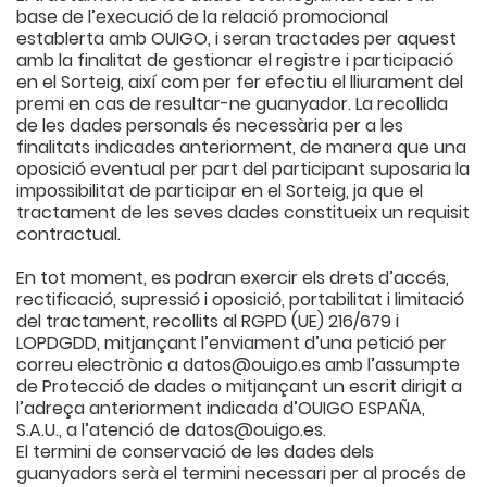
base de l’execució de la relació promocional
establerta amb OUIGO, i seran tractades per aquest
amb la finalitat de gestionar el registre i participació
en el Sorteig, així com per fer efectiu el lliurament del
premi en cas de resultar-ne guanyador. La recollida
de les dades personals és necessària per a les
finalitats indicades anteriorment, de manera que una
oposició eventual per part del participant suposaria la
impossibilitat de participar en el Sorteig, ja que el
tractament de les seves dades constitueix un requisit
contractual.
En tot moment, es podran exercir els drets d’accés,
rectificació, supressió i oposició, portabilitat i limitació
del tractament, recollits al RGPD (UE) 216/679 i
LOPDGDD, mitjançant l’enviament d’una petició per
correu electrònic a datos@ouigo.es amb l’assumpte
de Protecció de dades o mitjançant un escrit dirigit a
l’adreça anteriorment indicada d’OUIGO ESPAÑA,
S.A.U., a l’atenció de datos@ouigo.es.
El termini de conservació de les dades dels
guanyadors serà el termini necessari per al procés de