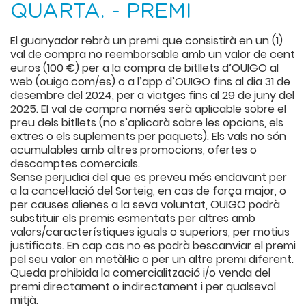
QUARTA. - PREMI
El guanyador rebrà un premi que consistirà en un (1)
val de compra no reemborsable amb un valor de cent
euros (100 €) per a la compra de bitllets d’OUIGO al
web (ouigo.com/es) o a l’app d’OUIGO fins al dia 31 de
desembre del 2024, per a viatges fins al 29 de juny del
2025. El val de compra només serà aplicable sobre el
preu dels bitllets (no s’aplicarà sobre les opcions, els
extres o els suplements per paquets). Els vals no són
acumulables amb altres promocions, ofertes o
descomptes comercials.
Sense perjudici del que es preveu més endavant per
a la cancel·lació del Sorteig, en cas de força major, o
per causes alienes a la seva voluntat, OUIGO podrà
substituir els premis esmentats per altres amb
valors/característiques iguals o superiors, per motius
justificats. En cap cas no es podrà bescanviar el premi
pel seu valor en metàl·lic o per un altre premi diferent.
Queda prohibida la comercialització i/o venda del
premi directament o indirectament i per qualsevol
mitjà.