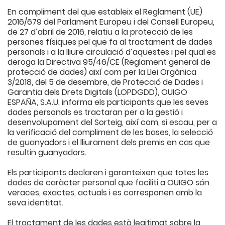
En compliment del que estableix el Reglament (UE)
2016/679 del Parlament Europeu i del Consell Europeu,
de 27 d’abril de 2016, relatiu a la protecció de les
persones físiques pel que fa al tractament de dades
personals i a la lliure circulació d’aquestes i pel qual es
deroga la Directiva 95/46/CE (Reglament general de
protecció de dades) així com per la Llei Orgànica
3/2018, del 5 de desembre, de Protecció de Dades i
Garantia dels Drets Digitals (LOPDGDD), OUIGO
ESPAÑA, S.A.U. informa els participants que les seves
dades personals es tractaran per a la gestió i
desenvolupament del Sorteig, així com, si escau, per a
la verificació del compliment de les bases, la selecció
de guanyadors i el lliurament dels premis en cas que
resultin guanyadors.
Els participants declaren i garanteixen que totes les
dades de caràcter personal que faciliti a OUIGO són
veraces, exactes, actuals i es corresponen amb la
seva identitat.
El tractament de les dades està legitimat sobre la