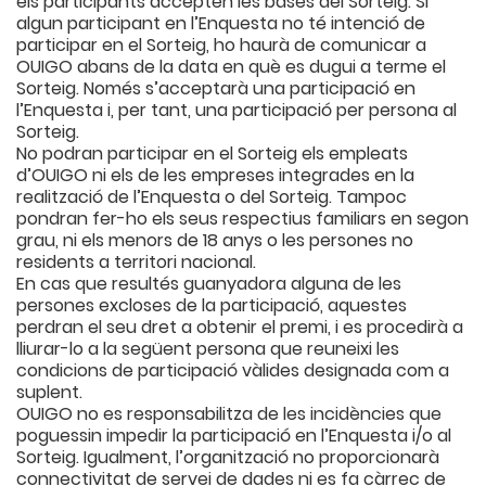
els participants accepten les bases del Sorteig. Si
algun participant en l’Enquesta no té intenció de
participar en el Sorteig, ho haurà de comunicar a
OUIGO abans de la data en què es dugui a terme el
Sorteig. Només s’acceptarà una participació en
l’Enquesta i, per tant, una participació per persona al
Sorteig.
No podran participar en el Sorteig els empleats
d’OUIGO ni els de les empreses integrades en la
realització de l’Enquesta o del Sorteig. Tampoc
pondran fer-ho els seus respectius familiars en segon
grau, ni els menors de 18 anys o les persones no
residents a territori nacional.
En cas que resultés guanyadora alguna de les
persones excloses de la participació, aquestes
perdran el seu dret a obtenir el premi, i es procedirà a
lliurar-lo a la següent persona que reuneixi les
condicions de participació vàlides designada com a
suplent.
OUIGO no es responsabilitza de les incidències que
poguessin impedir la participació en l’Enquesta i/o al
Sorteig. Igualment, l’organització no proporcionarà
connectivitat de servei de dades ni es fa càrrec de