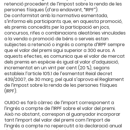
retenció procedent de l’impost sobre la renda de les
persones físiques (d’ara endavant, “IRPF”).
De conformitat amb la normativa esmentada,
s’informa els participants que, en aquesta promoció,
els premis concedits per la participació en jocs,
concursos, rifes o combinacions aleatòries vinculades
a la venda o promoció de béns o serveis estan
subjectes a retenció o ingrés a compte d’IRPF sempre
que el valor del premi sigui superior a 300 euros. A
aquests efectes, es comunica que el valor de mercat
dels premis en espècie és igual al valor d’adquisició,
incrementat en un vint per cent (20 %), segons
estableix l’article 105.1 de l’esmentat Reial decret
439/2007, de 30 març, pel qual s’aprova el Reglament
de l’impost sobre la renda de les persones físiques
(IRPF).
OUIGO es farà càrrec de l’import corresponent a
l’ingrés a compte de l’IRPF sobre el valor del premi.
Això no obstant, correspon al guanyador incorporar
tant l’import del valor del premi com l’import de
l’ingrés a compte no repercutit a la declaració anual