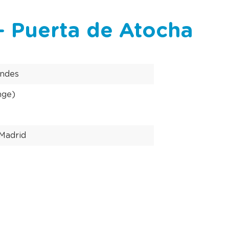
 - Puerta de Atocha
andes
nge)
 Madrid