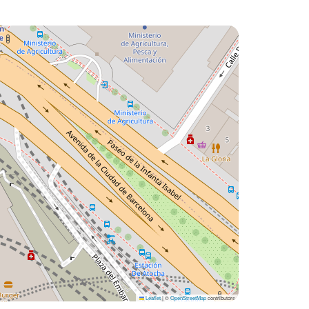
Leaflet
|
©
OpenStreetMap
contributors