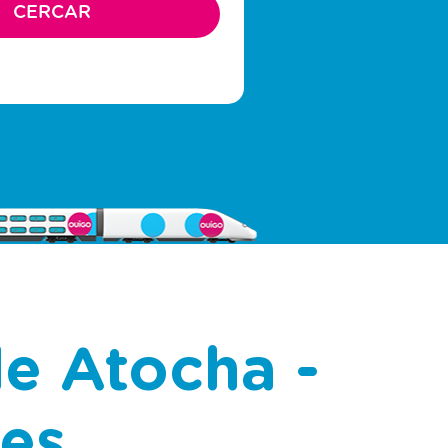
de Atocha -
es