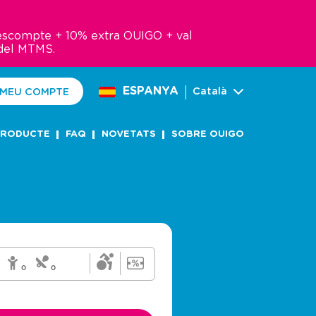
descompte + 10% extra OUIGO + val
del MTMS.
ESPANYA
Català
 MEU COMPTE
PRODUCTE
FAQ
NOVETATS
SOBRE OUIGO