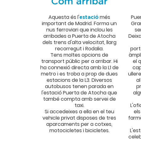
Com arribar
Aquesta és l'
més
Pue
estació
important de Madrid. Forma un
Gra
nus ferroviari que inclou les
se
arribades a Puerta de Atocha
Deixa
dels trens d'alta velocitat, llarg
recorregut i Rodalia.
port
Tens moltes opcions de
àmpl
transport públic per a arribar. Hi
el 
ha connexió directa amb la L1 de
cap
metro i es troba a prop de dues
uller
estacions de la L3. Diversos
a
autobusos tenen parada en
p
l'estació Puerta de Atocha que
alg
també compta amb servei de
taxi.
L'of
Si accedeixes a ella en el teu
els
vehicle privat disposes de tres
farmà
aparcaments per a cotxes,
motocicletes i bicicletes.
L'es
celeb