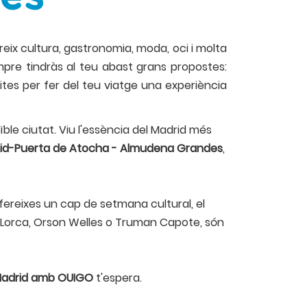
eix cultura, gastronomia, moda, oci i molta
mpre tindràs al teu abast grans propostes:
ites per fer del teu viatge una experiència
ïble ciutat. Viu l'essència del Madrid més
id-Puerta de Atocha - Almudena Grandes
,
refereixes un cap de setmana cultural, el
, Lorca, Orson Welles o Truman Capote, són
adrid amb OUIGO
t'espera.