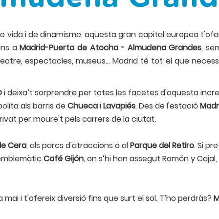
de vida i de dinamisme, aquesta gran capital europea t'ofer
fins a
Madrid-Puerta de Atocha - Almudena Grandes
, se
 teatre, espectacles, museus… Madrid té tot el que necess
O
i deixa’t sorprendre per totes les facetes d'aquesta incre
lita als barris de
Chueca
i
Lavapiés
. Des de l'estació
Madr
ivat per moure't pels carrers de la ciutat.
e Cera
, als parcs d'atraccions o al
Parque del Retiro
. Si p
'emblemàtic
Café Gijón
, on s’hi han assegut Ramón y Cajal
a mai i t'ofereix diversió fins que surt el sol. T’ho perdràs?
M