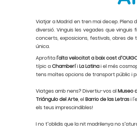
Viatjar a Madrid en tren mai decep. Plena 
diversió. Vinguis les vegades que vinguis 
concerts, exposicions, festivals, obres de
única.
Aprofita
l'alta velocitat a baix cost d’OUIG
típic a
Chamberí
i
La Latina
i el més cosmopo
tens moltes opcions de transport públic i pr
Viatges amb nens? Divertiu-vos al
Museo d
Triángulo del Arte
, el
Barrio de las Letras
i l
els teus imprescindibles!
I no t’oblidis que la nit madrilenya no s’atur