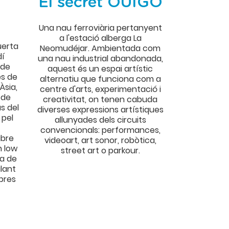
El secret OUIGO
Una nau ferroviària pertanyent
a l'estació alberga La
uerta
Neomudéjar. Ambientada com
dí
una nau industrial abandonada,
 de
aquest és un espai artístic
és de
alternatiu que funciona com a
Àsia,
centre d'arts, experimentació i
 de
creativitat, on tenen cabuda
s del
diverses expressions artístiques
 pel
allunyades dels circuits
convencionals: performances,
ibre
videoart, art sonor, robòtica,
n low
street art o parkour.
ta de
lant
bres