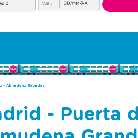
ha - Almudena Grandes
drid - Puerta 
lmudena Grand