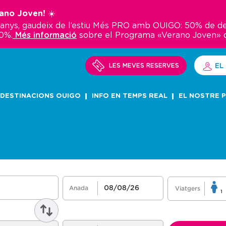
rano Joven! ☀️
30 anys, gaudeix de l’estiu Més PRO amb OUIGO: 50% de 
0%.
Més informació
sobre el Programa «Verano Joven» 
LES MEVES RESERVES
EL
DESTINACIONS OUIGO
INFO EN TEMPS REAL
EL NOSTRE 