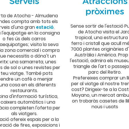
Serveis
Atraccions
pròximes
rta de Atocha - Almudena
ndes compta amb tots els
Sense sortir de l'estació P
rveis d'una gran
.
estació
de Atocha visita el Jar
 l'equipatge en la consigna
tropical, una estructura
o fes ús dels carros
ferro i cristall que acull m
aequipatges; visita la seva
7000 plantes originàries d'
ia zona comercial i compra
Austràlia i Amèrica. Prop
que necessitis o dóna't un
l'estació, admira els museu
ritx: una samarreta, unes
triangle de l'art o passeja
es de sol o unes revistes per
parc del Retiro.
l teu viatge. També pots
Prefereixes comprar un ll
rendre un cafè o menjar
per al viatge al nostre tre
una cosa en els diferents
cost? Dirigeix-te a la Cos
restaurants.
Moyano, un mercat ambu
icina d'informació turística,
on trobaràs casetes de lli
 caixers automàtics i una
nous i usats
cia completen l'oferta per
als viatgers.
tació ofereix espais per a la
ració de fires, exposicions i