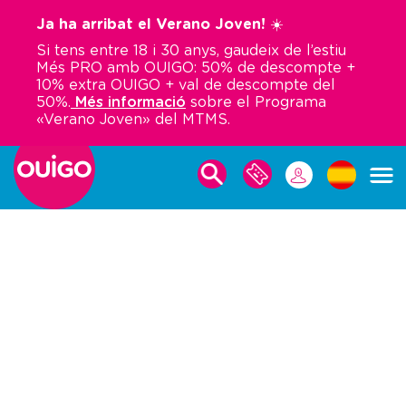
Vés
Ja ha arribat el Verano Joven! ☀️
al
Si tens entre 18 i 30 anys, gaudeix de l’estiu
contingut
Més PRO amb OUIGO: 50% de descompte +
10% extra OUIGO + val de descompte del
50%.
Més informació
sobre el Programa
«Verano Joven» del MTMS.
PER
LES
FER
MEVES
UNA
RESERVES
RESERVA