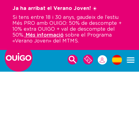
Vés
Ja ha arribat el Verano Joven! ☀️
al
Si tens entre 18 i 30 anys, gaudeix de l’estiu
contingut
Més PRO amb OUIGO: 50% de descompte +
10% extra OUIGO + val de descompte del
50%.
Més informació
sobre el Programa
«Verano Joven» del MTMS.
PER
LES
FER
MEVES
UNA
RESERVES
RESERVA