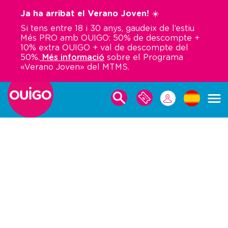
Vés
Ja ha arribat el Verano Joven! ☀️
al
Si tens entre 18 i 30 anys, gaudeix de l’estiu
contingut
Més PRO amb OUIGO: 50% de descompte +
10% extra OUIGO + val de descompte del
50%.
Més informació
sobre el Programa
«Verano Joven» del MTMS.
PER
LES
FER
MEVES
UNA
RESERVES
RESERVA