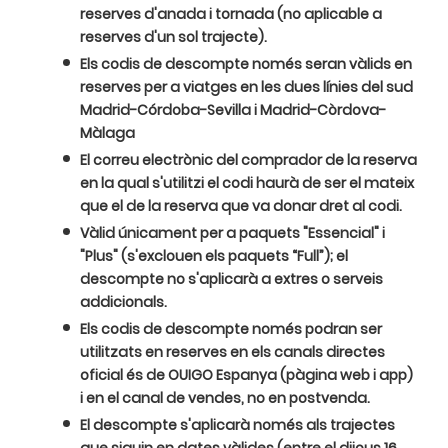
reserves d'anada i tornada (no aplicable a
reserves d'un sol trajecte).
Els codis de descompte només seran vàlids en
reserves per a viatges en les dues línies del sud
Madrid-Córdoba-Sevilla i Madrid-Còrdova-
Màlaga
El correu electrònic del comprador de la reserva
en la qual s'utilitzi el codi haurà de ser el mateix
que el de la reserva que va donar dret al codi.
Vàlid únicament per a paquets "Essencial" i
"Plus" (s'exclouen els paquets “Full”); el
descompte no s'aplicarà a extres o serveis
addicionals.
Els codis de descompte només podran ser
utilitzats en reserves en els canals directes
oficial és de OUIGO Espanya (pàgina web i app)
i en el canal de vendes, no en postvenda.
El descompte s'aplicarà només als trajectes