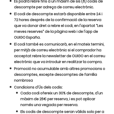
Es podrà rebre fins a un màxim de sis (6) codis de
descompte per adreça de correu electrònic.
El codi de descompte estarà disponible entre 24 i
72 hores després de la confirmació de la reserva
que va donar dret a rebre el codi, en l'apartat “Les
meves reserves” de la pàgina web i de l'app de
OUIGO España.
El codi també es comunicarà, en el mateix termini,
per mitjà de correu electrònic si el comprador ha
acceptat rebre la newsletter de OUIGO en el correu
electrònic que va introduir en realitzar la compra.
Promoció no acumulable amb altres promocions o
descomptes, excepte descomptes de família
nombrosa
Condicions d'Ús dels codis:
Cada codi ofereix un 30% de descompte, d'un
màxim de 25€ per reserva, i es pot aplicar
només una vegada per reserva.
Els codis de descompte seran vàlids solo per a