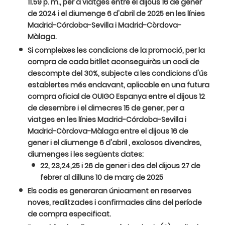
11.59 p. m., per a viatges entre el dijous 16 de gener
de 2024 i el diumenge 6 d'abril de 2025 en les línies
Madrid-Córdoba-Sevilla i Madrid-Còrdova-
Màlaga.
Si compleixes les condicions de la promoció, per la
compra de cada bitllet aconseguiràs un codi de
descompte del 30%, subjecte a les condicions d'ús
establertes més endavant, aplicable en una futura
compra oficial de OUIGO Espanya entre el dijous 12
de desembre i el dimecres 15 de gener, per a
viatges en les línies Madrid-Córdoba-Sevilla i
Madrid-Còrdova-Màlaga entre el dijous 16 de
gener i el diumenge 6 d'abril , exclosos divendres,
diumenges i les següents dates:
22, 23,24,25 i 26 de gener i des del dijous 27 de
febrer al dilluns 10 de març de 2025
Els codis es generaran únicament en reserves
noves, realitzades i confirmades dins del període
de compra especificat.