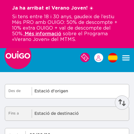
Vés
Ja ha arribat el Verano Joven! ☀️
al
Si tens entre 18 i 30 anys, gaudeix de l’estiu
contingut
Més PRO amb OUIGO: 50% de descompte +
10% extra OUIGO + val de descompte del
50%.
Més informació
sobre el Programa
«Verano Joven» del MTMS.
LES
MEVES
RESERVES