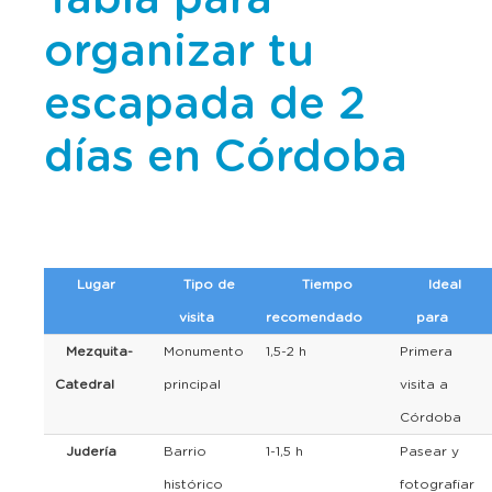
organizar tu
escapada de 2
días en Córdoba
Lugar
Tipo de
Tiempo
Ideal
visita
recomendado
para
Mezquita-
Monumento
1,5-2 h
Primera
Catedral
principal
visita a
Córdoba
Judería
Barrio
1-1,5 h
Pasear y
histórico
fotografiar