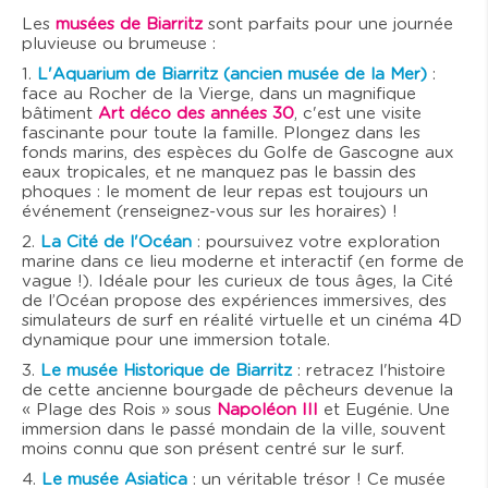
Les
musées de Biarritz
sont parfaits pour une journée
pluvieuse ou brumeuse :
1.
L'Aquarium de Biarritz (ancien musée de la Mer)
:
face au Rocher de la Vierge, dans un magnifique
bâtiment
Art déco des années 30
, c'est une visite
fascinante pour toute la famille. Plongez dans les
fonds marins, des espèces du Golfe de Gascogne aux
eaux tropicales, et ne manquez pas le bassin des
phoques : le moment de leur repas est toujours un
événement (renseignez-vous sur les horaires) !
2.
La Cité de l'Océan
: poursuivez votre exploration
marine dans ce lieu moderne et interactif (en forme de
vague !). Idéale pour les curieux de tous âges, la Cité
de l’Océan propose des expériences immersives, des
simulateurs de surf en réalité virtuelle et un cinéma 4D
dynamique pour une immersion totale.
3.
Le musée Historique de Biarritz
: retracez l'histoire
de cette ancienne bourgade de pêcheurs devenue la
« Plage des Rois » sous
Napoléon III
et Eugénie. Une
immersion dans le passé mondain de la ville, souvent
moins connu que son présent centré sur le surf.
4.
Le musée Asiatica
: un véritable trésor ! Ce musée