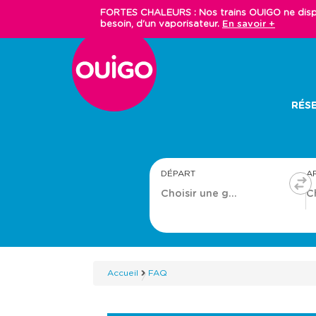
Aller
FORTES CHALEURS : Nos trains OUIGO ne dispos
au
besoin, d'un vaporisateur.
En savoir +
contenu
principal
Main
RÉSE
navigation
DÉPART
A
Accueil
FAQ