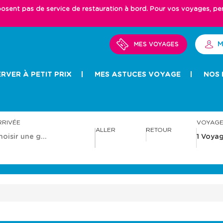
ent pas de service de restauration à bord. Pour vos voyages, pense
M
MES VOYAGES
RVER À PETIT PRIX
MES ASTUCES VOYAGE
NOS 
RRIVÉE
VOYAG
ALLER
RETOUR
A
A
v
v
a
a
n
n
c
c
e
e
r
r
a
a
v
v