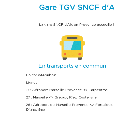
Gare TGV SNCF d'Aix
La gare SNCF d’Aix en Provence accueille
I
m
a
g
e
En transports en commun
En car interurbain
Lignes :
17 : Aéroport Marseille Provence <> Carpentras
27 : Marseille <> Gréoux, Riez, Castellane
26 : Aéroport de Marseille Provence <> Forcalquier
Digne, Gap