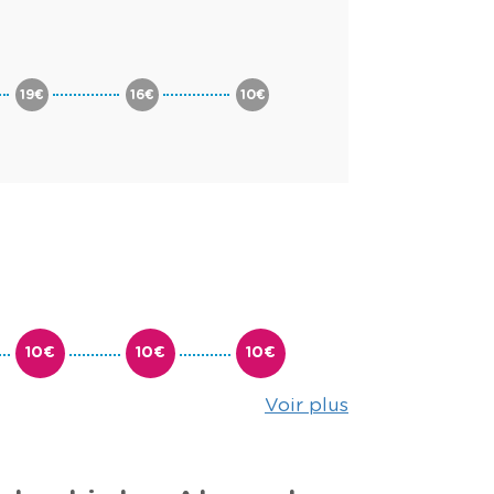
19€
16€
10€
10€
10€
10€
Voir plus