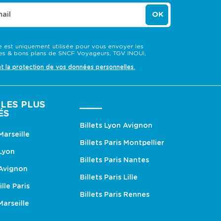
ail
OK
 est uniquement utilisée pour vous envoyer les
s & bons plans de SNCF Voyageurs, TGV INOUI,
nt la protection de vos données personnelles.
LES PLUS
____
ÉS
Billets Lyon Avignon
 Marseille
Billets Paris Montpellier
 Lyon
Billets Paris Nantes
 Avignon
Billets Paris Lille
ille Paris
Billets Paris Rennes
Marseille