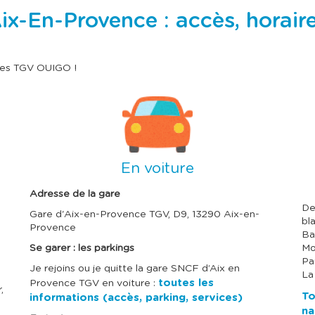
e
e
c
c
-En-Provence : accès, horaires
l
l
a
a
t
t
o
o
u
u
 les TGV OUIGO !
c
c
h
h
e
e
I
I
t
t
m
m
a
a
a
a
b
b
g
g
u
u
e
e
l
l
En voiture
a
a
t
t
i
i
Adresse de la gare
o
o
De
n
n
Gare d'Aix-en-Provence TGV, D9, 13290 Aix-en-
bl
p
p
Provence
Ba
o
o
u
u
Se garer : les parkings
Mo
r
r
Pa
Je rejoins ou je quitte la gare SNCF d’Aix en
c
c
La
o
o
toutes les
Provence TGV en voiture :
,
n
n
To
informations (accès, parking, services)
s
s
na