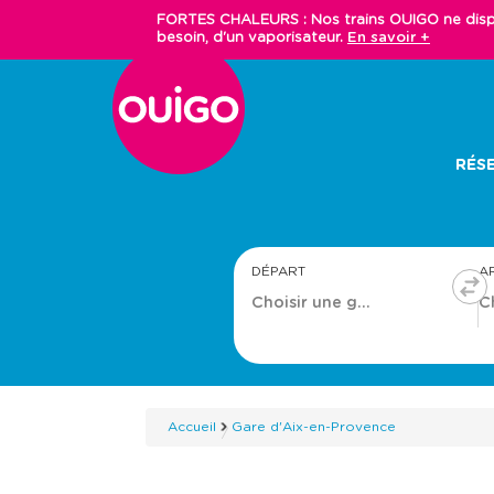
Aller
FORTES CHALEURS : Nos trains OUIGO ne dispos
au
besoin, d'un vaporisateur.
En savoir +
contenu
principal
Main
RÉSE
navigation
DÉPART
A
Accueil
Gare d'Aix-en-Provence