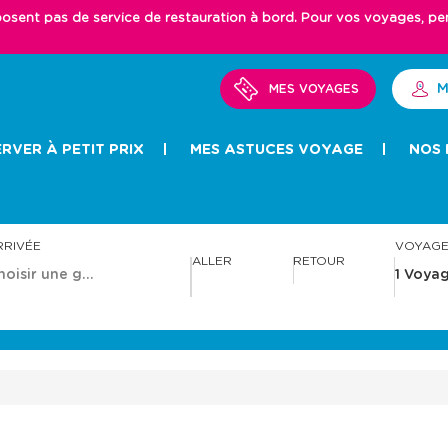
ent pas de service de restauration à bord. Pour vos voyages, pense
M
MES VOYAGES
RVER À PETIT PRIX
MES ASTUCES VOYAGE
NOS 
RRIVÉE
VOYAG
ALLER
RETOUR
A
A
v
v
a
a
n
n
c
c
e
e
r
r
a
a
v
v