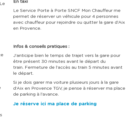
u
u
En taxi
 Le
l
l
t
t
Le Service Porte à Porte SNCF Mon Chauffeur me
e
e
permet de réserver un véhicule pour 4 personnes
r
r
avec chauffeur pour rejoindre ou quitter la gare d’Aix
l
l
en Provence.
e
e
c
c
a
a
l
l
Infos & conseils pratiques :
e
e
n
n
ce
J’anticipe bien le temps de trajet vers la gare pour
d
d
être présent 30 minutes avant le départ du
r
r
train. Fermeture de l’accès au train 5 minutes avant
i
i
le départ.
e
e
r
r
Si je dois garer ma voiture plusieurs jours à la gare
d
d
e
d’Aix en Provence TGV, je pense à réserver ma place
e
e
de parking à l'avance.
s
s
p
p
Je réserve ici ma place de parking
r
r
i
i
x
x
es
e
e
t
t
s
s
é
é